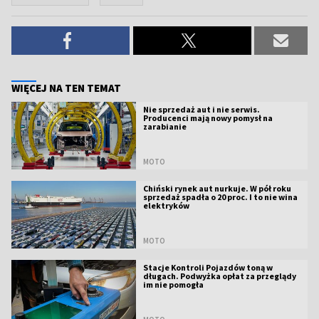
WIĘCEJ NA TEN TEMAT
Nie sprzedaż aut i nie serwis.
Producenci mają nowy pomysł na
zarabianie
MOTO
Chiński rynek aut nurkuje. W pół roku
sprzedaż spadła o 20 proc. I to nie wina
elektryków
MOTO
Stacje Kontroli Pojazdów toną w
długach. Podwyżka opłat za przeglądy
im nie pomogła