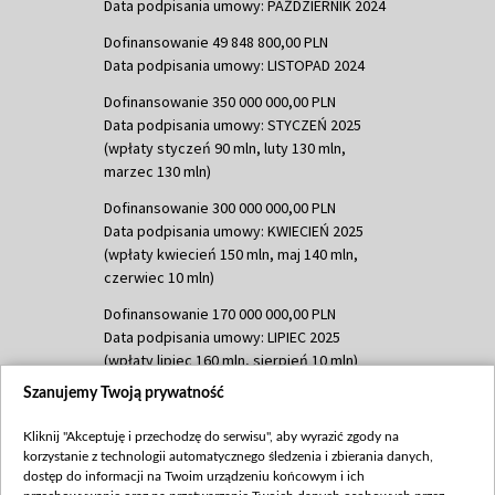
Data podpisania umowy: PAŹDZIERNIK 2024
Dofinansowanie 49 848 800,00 PLN
Data podpisania umowy: LISTOPAD 2024
Dofinansowanie 350 000 000,00 PLN
Data podpisania umowy: STYCZEŃ 2025
(wpłaty styczeń 90 mln, luty 130 mln,
marzec 130 mln)
Dofinansowanie 300 000 000,00 PLN
Data podpisania umowy: KWIECIEŃ 2025
(wpłaty kwiecień 150 mln, maj 140 mln,
czerwiec 10 mln)
Dofinansowanie 170 000 000,00 PLN
Data podpisania umowy: LIPIEC 2025
(wpłaty lipiec 160 mln, sierpień 10 mln)
Szanujemy Twoją prywatność
Dofinansowanie 60 000 000,00 PLN
Data podpisania umowy: SIERPIEŃ 2025
Kliknij "Akceptuję i przechodzę do serwisu", aby wyrazić zgody na
(wpłata wrzesień 60 mln)
korzystanie z technologii automatycznego śledzenia i zbierania danych,
dostęp do informacji na Twoim urządzeniu końcowym i ich
Dofinansowanie 635 783 051,21 PLN