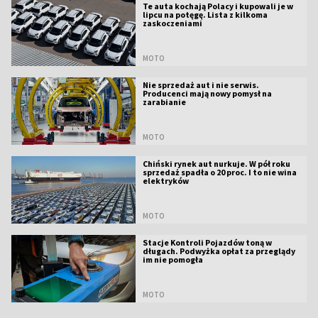
Te auta kochają Polacy i kupowali je w
lipcu na potęgę. Lista z kilkoma
zaskoczeniami
MOTO
Nie sprzedaż aut i nie serwis.
Producenci mają nowy pomysł na
zarabianie
MOTO
Chiński rynek aut nurkuje. W pół roku
sprzedaż spadła o 20 proc. I to nie wina
elektryków
MOTO
Stacje Kontroli Pojazdów toną w
długach. Podwyżka opłat za przeglądy
im nie pomogła
MOTO