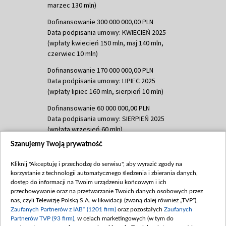
marzec 130 mln)
Dofinansowanie 300 000 000,00 PLN
Data podpisania umowy: KWIECIEŃ 2025
(wpłaty kwiecień 150 mln, maj 140 mln,
czerwiec 10 mln)
Dofinansowanie 170 000 000,00 PLN
Data podpisania umowy: LIPIEC 2025
(wpłaty lipiec 160 mln, sierpień 10 mln)
Dofinansowanie 60 000 000,00 PLN
Data podpisania umowy: SIERPIEŃ 2025
(wpłata wrzesień 60 mln)
Szanujemy Twoją prywatność
Dofinansowanie 635 783 051,21 PLN
Data podpisania umowy: WRZESIEŃ 2025
Kliknij "Akceptuję i przechodzę do serwisu", aby wyrazić zgody na
(wpłata wrzesień 100 mln, październik 350
korzystanie z technologii automatycznego śledzenia i zbierania danych,
mln, listopad 265 mln)
dostęp do informacji na Twoim urządzeniu końcowym i ich
przechowywanie oraz na przetwarzanie Twoich danych osobowych przez
Dofinansowanie 48 862 000,00 PLN
nas, czyli Telewizję Polską S.A. w likwidacji (zwaną dalej również „TVP”),
Data podpisania umowy: GRUDZIEŃ 2025
Zaufanych Partnerów z IAB* (1201 firm)
oraz pozostałych
Zaufanych
(wpłata grudzień 60,548 mln)
Partnerów TVP (93 firm)
, w celach marketingowych (w tym do