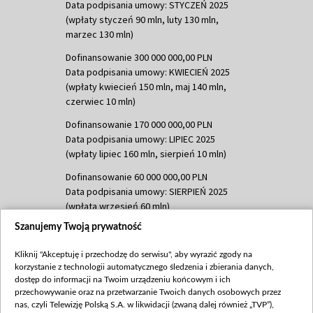
Data podpisania umowy: STYCZEŃ 2025
(wpłaty styczeń 90 mln, luty 130 mln,
marzec 130 mln)
Dofinansowanie 300 000 000,00 PLN
Data podpisania umowy: KWIECIEŃ 2025
(wpłaty kwiecień 150 mln, maj 140 mln,
czerwiec 10 mln)
Dofinansowanie 170 000 000,00 PLN
Data podpisania umowy: LIPIEC 2025
(wpłaty lipiec 160 mln, sierpień 10 mln)
Dofinansowanie 60 000 000,00 PLN
Data podpisania umowy: SIERPIEŃ 2025
(wpłata wrzesień 60 mln)
Szanujemy Twoją prywatność
Dofinansowanie 635 783 051,21 PLN
Data podpisania umowy: WRZESIEŃ 2025
Kliknij "Akceptuję i przechodzę do serwisu", aby wyrazić zgody na
(wpłata wrzesień 100 mln, październik 350
korzystanie z technologii automatycznego śledzenia i zbierania danych,
mln, listopad 265 mln)
dostęp do informacji na Twoim urządzeniu końcowym i ich
przechowywanie oraz na przetwarzanie Twoich danych osobowych przez
Dofinansowanie 48 862 000,00 PLN
nas, czyli Telewizję Polską S.A. w likwidacji (zwaną dalej również „TVP”),
Data podpisania umowy: GRUDZIEŃ 2025