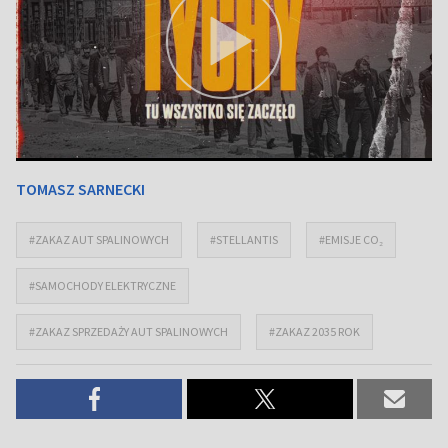
TOMASZ SARNECKI
#ZAKAZ AUT SPALINOWYCH
#STELLANTIS
#EMISJE CO₂
#SAMOCHODY ELEKTRYCZNE
#ZAKAZ SPRZEDAŻY AUT SPALINOWYCH
#ZAKAZ 2035 ROK