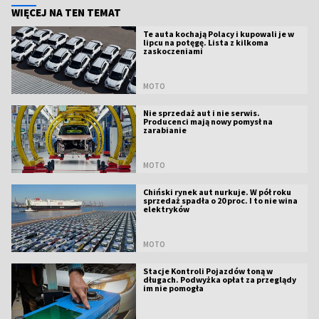
WIĘCEJ NA TEN TEMAT
Te auta kochają Polacy i kupowali je w
lipcu na potęgę. Lista z kilkoma
zaskoczeniami
MOTO
Nie sprzedaż aut i nie serwis.
Producenci mają nowy pomysł na
zarabianie
MOTO
Chiński rynek aut nurkuje. W pół roku
sprzedaż spadła o 20 proc. I to nie wina
elektryków
MOTO
Stacje Kontroli Pojazdów toną w
długach. Podwyżka opłat za przeglądy
im nie pomogła