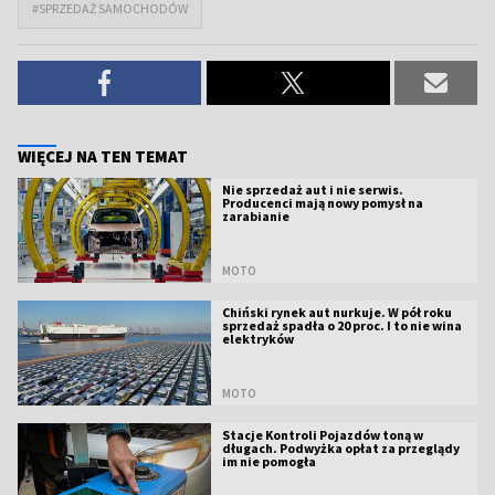
#SPRZEDAŻ SAMOCHODÓW
WIĘCEJ NA TEN TEMAT
Nie sprzedaż aut i nie serwis.
Producenci mają nowy pomysł na
zarabianie
MOTO
Chiński rynek aut nurkuje. W pół roku
sprzedaż spadła o 20 proc. I to nie wina
elektryków
MOTO
Stacje Kontroli Pojazdów toną w
długach. Podwyżka opłat za przeglądy
im nie pomogła