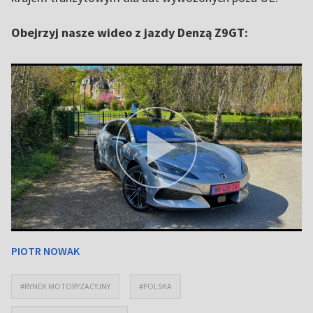
Obejrzyj nasze wideo z jazdy Denzą Z9GT:
PIOTR NOWAK
#RYNEK MOTORYZACYJNY
#POLSKA