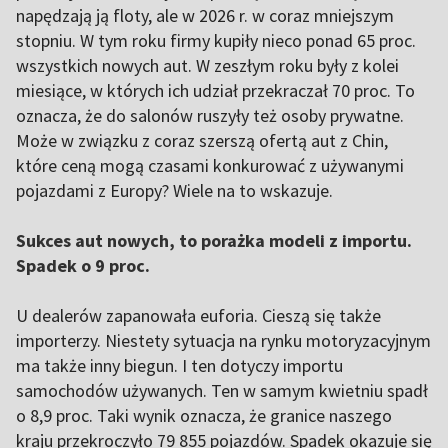
napędzają ją floty, ale w 2026 r. w coraz mniejszym
stopniu. W tym roku firmy kupiły nieco ponad 65 proc.
wszystkich nowych aut. W zeszłym roku były z kolei
miesiące, w których ich udział przekraczał 70 proc. To
oznacza, że do salonów ruszyły też osoby prywatne.
Może w związku z coraz szerszą ofertą aut z Chin,
które ceną mogą czasami konkurować z używanymi
pojazdami z Europy? Wiele na to wskazuje.
Sukces aut nowych, to porażka modeli z importu.
Spadek o 9 proc.
U dealerów zapanowała euforia. Cieszą się także
importerzy. Niestety sytuacja na rynku motoryzacyjnym
ma także inny biegun. I ten dotyczy importu
samochodów używanych. Ten w samym kwietniu spadł
o 8,9 proc. Taki wynik oznacza, że granice naszego
kraju przekroczyło 79 855 pojazdów. Spadek okazuje się