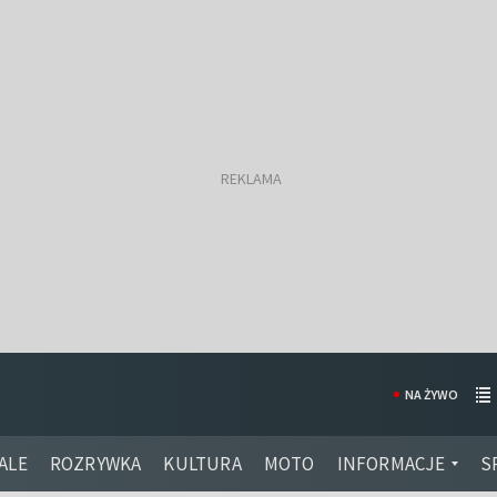
NA ŻYWO
ALE
ROZRYWKA
KULTURA
MOTO
INFORMACJE
S