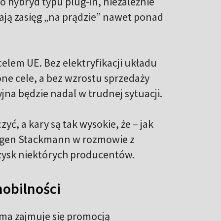
 hybryd typu plug-in, niezależnie
ają zasięg „na prądzie” nawet ponad
elem UE. Bez elektryfikacji układu
e cele, a bez wzrostu sprzedaży
a będzie nadal w trudnej sytuacji.
, a kary są tak wysokie, że – jak
ürgen Stackmann w rozmowie z
zysk niektórych producentów.
mobilności
ama zajmuje się promocją