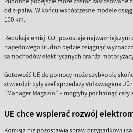
Podobne podejście może zostać zastosowane do
od e-paliw. W końcu współczesne modele osiąg
100 km.
Redukcja emisji CO₂ pozostaje najważniejszym c
napędowego trudno będzie osiągnąć wyznaczon
samochodów elektrycznych branża motoryzacyjn
Gotowość UE do pomocy może szybko się skończyć
stwierdził były szef sprzedaży Volkswagena J
"Manager Magazin" – mogłyby pochłonąć cały 
UE chce wspierać rozwój elektro
Komisja nie pozostawia spraw przypadkowi i s