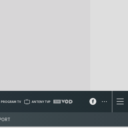
...
PROGRAM TV
ANTENY TVP
PORT