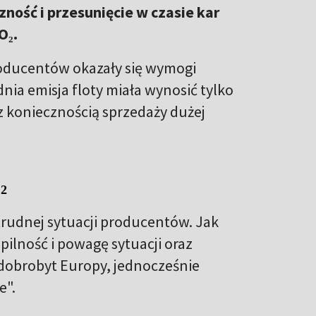
ość i przesunięcie w czasie kar
O₂.
roducentów okazały się wymogi
dnia emisja floty miała wynosić tylko
z koniecznością sprzedaży dużej
₂
trudnej sytuacji producentów. Jak
ilność i powagę sytuacji oraz
dobrobyt Europy, jednocześnie
e".