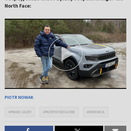
North Face:
PIOTR NOWAK
#PRAWO JAZDY
#PRZEPISY DROGOWE
#KIEROWCA