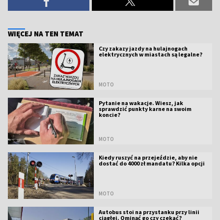
WIĘCEJ NA TEN TEMAT
Czy zakazy jazdy na hulajnogach
elektrycznych w miastach są legalne?
MOTO
Pytanie na wakacje. Wiesz, jak
sprawdzić punkty karne na swoim
koncie?
MOTO
Kiedy ruszyć na przejeździe, aby nie
dostać do 4000 zł mandatu? Kilka opcji
MOTO
Autobus stoi na przystanku przy linii
ciągłej. Ominąć go czy czekać?