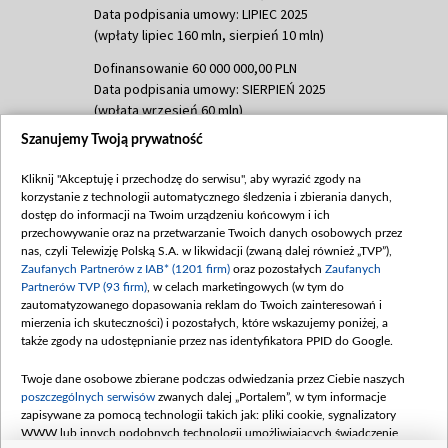
Data podpisania umowy: LIPIEC 2025
(wpłaty lipiec 160 mln, sierpień 10 mln)
Dofinansowanie 60 000 000,00 PLN
Data podpisania umowy: SIERPIEŃ 2025
(wpłata wrzesień 60 mln)
Szanujemy Twoją prywatność
Dofinansowanie 635 783 051,21 PLN
Data podpisania umowy: WRZESIEŃ 2025
Kliknij "Akceptuję i przechodzę do serwisu", aby wyrazić zgody na
(wpłata wrzesień 100 mln, październik 350
korzystanie z technologii automatycznego śledzenia i zbierania danych,
mln, listopad 265 mln)
dostęp do informacji na Twoim urządzeniu końcowym i ich
przechowywanie oraz na przetwarzanie Twoich danych osobowych przez
Dofinansowanie 48 862 000,00 PLN
nas, czyli Telewizję Polską S.A. w likwidacji (zwaną dalej również „TVP”),
Data podpisania umowy: GRUDZIEŃ 2025
Zaufanych Partnerów z IAB* (1201 firm)
oraz pozostałych
Zaufanych
(wpłata grudzień 60,548 mln)
Partnerów TVP (93 firm)
, w celach marketingowych (w tym do
zautomatyzowanego dopasowania reklam do Twoich zainteresowań i
Dofinansowanie 900 000 000,00 PLN
mierzenia ich skuteczności) i pozostałych, które wskazujemy poniżej, a
Data podpisania umowy: LUTY 2026 (wpłata
także zgody na udostępnianie przez nas identyfikatora PPID do Google.
26 lutego 80 mln, 4 marca 370 mln,
8
kwiecień 180 mln, 7 maja 180 mln, 8
Twoje dane osobowe zbierane podczas odwiedzania przez Ciebie naszych
czerwca 90 mln)
poszczególnych serwisów
zwanych dalej „Portalem”, w tym informacje
zapisywane za pomocą technologii takich jak: pliki cookie, sygnalizatory
Dofinansowanie 250 000 000,00 PLN
WWW lub innych podobnych technologii umożliwiających świadczenie