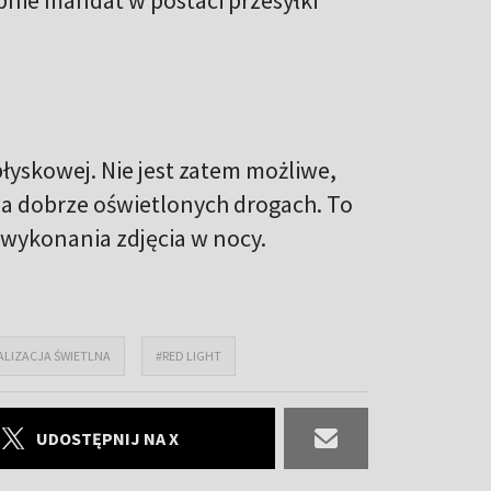
łyskowej. Nie jest zatem możliwe,
na dobrze oświetlonych drogach. To
 wykonania zdjęcia w nocy.
ALIZACJA ŚWIETLNA
#RED LIGHT
UDOSTĘPNIJ NA X