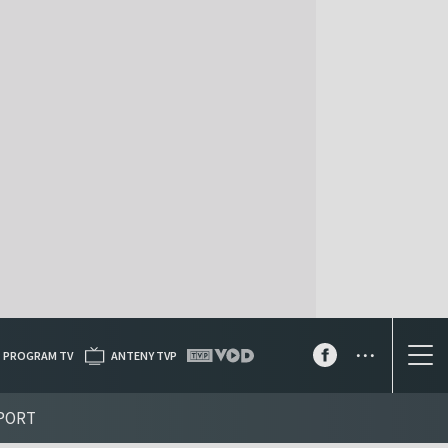
...
PROGRAM TV
ANTENY TVP
PORT