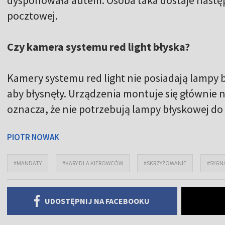
pocztowej.
Czy kamera systemu red light błyska?
Kamery systemu red light nie posiadają lampy b
aby błysnęły. Urządzenia montuje się głównie 
oznacza, że nie potrzebują lampy błyskowej do
PIOTR NOWAK
#MANDATY
#KARY DLA KIEROWCÓW
#SKRZYŻOWANIE
#SYGN
UDOSTĘPNIJ NA FACEBOOKU