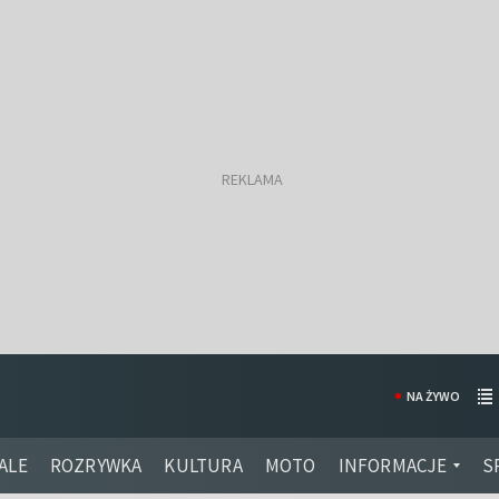
NA ŻYWO
ALE
ROZRYWKA
KULTURA
MOTO
INFORMACJE
S