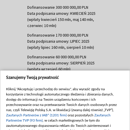
Dofinansowanie 300 000 000,00 PLN
Data podpisania umowy: KWIECIEŃ 2025
(wpłaty kwiecień 150 mln, maj 140 mln,
czerwiec 10 mln)
Dofinansowanie 170 000 000,00 PLN
Data podpisania umowy: LIPIEC 2025
(wpłaty lipiec 160 mln, sierpień 10 mln)
Dofinansowanie 60 000 000,00 PLN
Data podpisania umowy: SIERPIEŃ 2025
(wpłata wrzesień 60 mln)
Szanujemy Twoją prywatność
Dofinansowanie 635 783 051,21 PLN
Data podpisania umowy: WRZESIEŃ 2025
Kliknij "Akceptuję i przechodzę do serwisu", aby wyrazić zgody na
(wpłata wrzesień 100 mln, październik 350
korzystanie z technologii automatycznego śledzenia i zbierania danych,
mln, listopad 265 mln)
dostęp do informacji na Twoim urządzeniu końcowym i ich
przechowywanie oraz na przetwarzanie Twoich danych osobowych przez
Dofinansowanie 48 862 000,00 PLN
nas, czyli Telewizję Polską S.A. w likwidacji (zwaną dalej również „TVP”),
Data podpisania umowy: GRUDZIEŃ 2025
Zaufanych Partnerów z IAB* (1201 firm)
oraz pozostałych
Zaufanych
(wpłata grudzień 60,548 mln)
Partnerów TVP (93 firm)
, w celach marketingowych (w tym do
zautomatyzowanego dopasowania reklam do Twoich zainteresowań i
Dofinansowanie 900 000 000,00 PLN