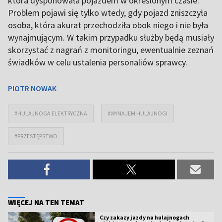
która dysponowała pojazdem w określonym czasie.
Problem pojawi się tylko wtedy, gdy pojazd zniszczyła
osoba, która akurat przechodziła obok niego i nie była
wynajmującym. W takim przypadku służby będą musiały
skorzystać z nagrań z monitoringu, ewentualnie zeznań
świadków w celu ustalenia personaliów sprawcy.
PIOTR NOWAK
#HULAJNOGA ELEKTRYCZNA
#WYNAJEM HULAJNOGI
#PRZESTĘPSTWO
WIĘCEJ NA TEN TEMAT
Czy zakazy jazdy na hulajnogach