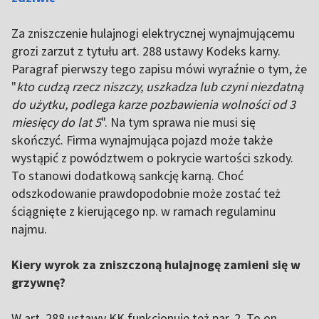
Za zniszczenie hulajnogi elektrycznej wynajmującemu
grozi zarzut z tytułu art. 288 ustawy Kodeks karny.
Paragraf pierwszy tego zapisu mówi wyraźnie o tym, że
"
kto cudzą rzecz niszczy, uszkadza lub czyni niezdatną
do użytku, podlega karze pozbawienia wolności od 3
miesięcy do lat 5
". Na tym sprawa nie musi się
skończyć. Firma wynajmująca pojazd może także
wystąpić z powództwem o pokrycie wartości szkody.
To stanowi dodatkową sankcję karną. Choć
odszkodowanie prawdopodobnie może zostać też
ściągnięte z kierującego np. w ramach regulaminu
najmu.
Kiery wyrok za zniszczoną hulajnogę zamieni się w
grzywnę?
W art. 288 ustawy KK funkcjonuje też par. 2. To on