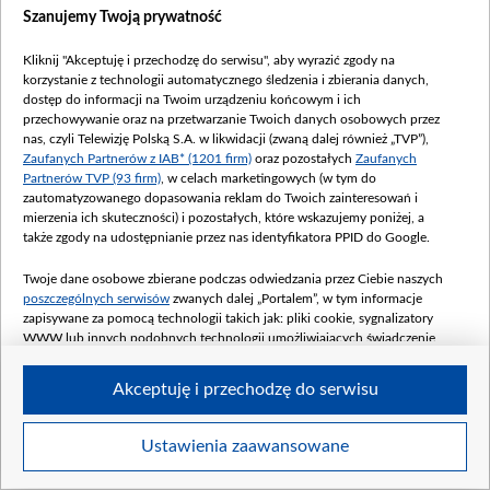
Szanujemy Twoją prywatność
Kliknij "Akceptuję i przechodzę do serwisu", aby wyrazić zgody na
korzystanie z technologii automatycznego śledzenia i zbierania danych,
dostęp do informacji na Twoim urządzeniu końcowym i ich
przechowywanie oraz na przetwarzanie Twoich danych osobowych przez
nas, czyli Telewizję Polską S.A. w likwidacji (zwaną dalej również „TVP”),
Zaufanych Partnerów z IAB* (1201 firm)
oraz pozostałych
Zaufanych
Partnerów TVP (93 firm)
, w celach marketingowych (w tym do
zautomatyzowanego dopasowania reklam do Twoich zainteresowań i
mierzenia ich skuteczności) i pozostałych, które wskazujemy poniżej, a
także zgody na udostępnianie przez nas identyfikatora PPID do Google.
Twoje dane osobowe zbierane podczas odwiedzania przez Ciebie naszych
poszczególnych serwisów
zwanych dalej „Portalem”, w tym informacje
zapisywane za pomocą technologii takich jak: pliki cookie, sygnalizatory
WWW lub innych podobnych technologii umożliwiających świadczenie
dopasowanych i bezpiecznych usług, personalizację treści oraz reklam,
udostępnianie funkcji mediów społecznościowych oraz analizowanie ruchu
Akceptuję i przechodzę do serwisu
w Internecie.
Twoje dane osobowe zbierane podczas odwiedzania przez Ciebie
Ustawienia zaawansowane
poszczególnych serwisów
na Portalu, takie jak adresy IP, identyfikatory
Twoich urządzeń końcowych i identyfikatory plików cookie, informacje o