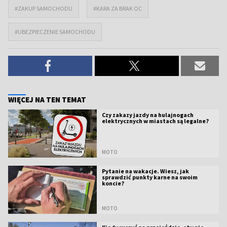
#ZAKUP SAMOCHODU
#KARA ZA BRAK OC
#UBEZPIECZENIE SAMOCHODU
WIĘCEJ NA TEN TEMAT
Czy zakazy jazdy na hulajnogach
elektrycznych w miastach są legalne?
MOTO
Pytanie na wakacje. Wiesz, jak
sprawdzić punkty karne na swoim
koncie?
MOTO