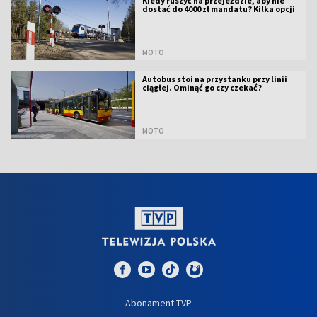
Kiedy ruszyć na przejeździe, aby nie
dostać do 4000 zł mandatu? Kilka opcji
MOTO
Autobus stoi na przystanku przy linii
ciągłej. Ominąć go czy czekać?
MOTO
Abonament TVP