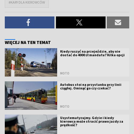
#KARY DLA KIEROWCÓW
WIĘCEJ NA TEN TEMAT
Kiedy ruszyć na przejeździe, aby nie
dostać do 4000 zł mandatu? Kilka opcji
MOTO
Autobus stoi na przystanku przy linii
ciągłej. Ominąć go czy czekać?
MOTO
Usystematyzujmy. Gdzie i kiedy
kierowca może stracić prawo jazdy za
prędkość?