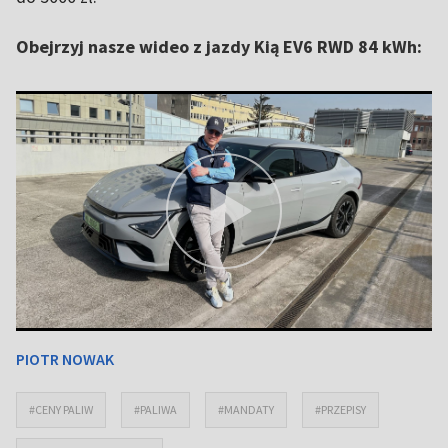
Obejrzyj nasze wideo z jazdy Kią EV6 RWD 84 kWh:
PIOTR NOWAK
#CENY PALIW
#PALIWA
#MANDATY
#PRZEPISY