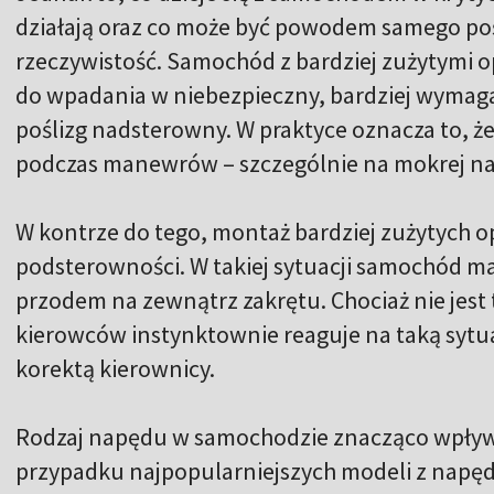
działają oraz co może być powodem samego poś
rzeczywistość. Samochód z bardziej zużytymi o
do wpadania w niebezpieczny, bardziej wymag
poślizg nadsterowny. W praktyce oznacza to, ż
podczas manewrów – szczególnie na mokrej naw
W kontrze do tego, montaż bardziej zużytych o
podsterowności. W takiej sytuacji samochód m
przodem na zewnątrz zakrętu. Chociaż nie jest
kierowców instynktownie reaguje na taką sytuac
korektą kierownicy.
Rodzaj napędu w samochodzie znacząco wpływ
przypadku najpopularniejszych modeli z napę