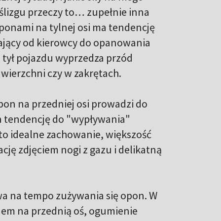
lizgu przeczy to… zupełnie inna
ponami na tylnej osi ma tendencję
ający od kierowcy do opanowania
e tył pojazdu wyprzedza przód
ierzchni czy w zakrętach.
pon na przedniej osi prowadzi do
a tendencję do "wypływania"
 to idealne zachowanie, większość
ję zdjęciem nogi z gazu i delikatną
a na tempo zużywania się opon. W
dem na przednią oś, ogumienie