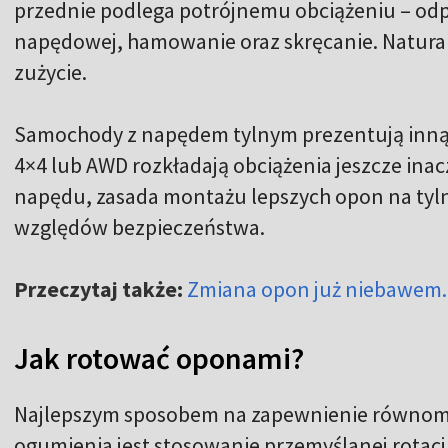
przednie podlega potrójnemu obciążeniu – od
napędowej, hamowanie oraz skręcanie. Natural
zużycie.
Samochody z napędem tylnym prezentują inną 
4×4 lub AWD rozkładają obciążenia jeszcze inacz
napędu, zasada montażu lepszych opon na tyln
względów bezpieczeństwa.
Przeczytaj także:
Zmiana opon już niebawem. 
Jak rotować oponami?
Najlepszym sposobem na zapewnienie równom
ogumienia jest stosowanie przemyślanej rotac