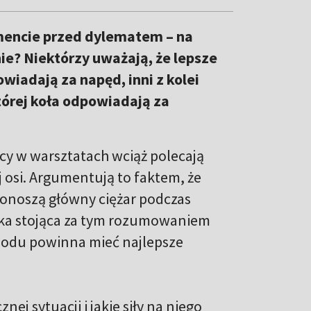
encie przed dylematem – na
ie? Niektórzy uważają, że lepsze
owiadają za napęd, inni z kolei
której koła odpowiadają za
cy w warsztatach wciąż polecają
 osi. Argumentują to faktem, że
ponoszą główny ciężar podczas
ika stojąca za tym rozumowaniem
chodu powinna mieć najlepsze
ej sytuacji i jakie siły na niego