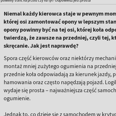
powinny trafić na przód czy na tył? Odpowiedź jest prosta
Niemal każdy kierowca staje w pewnym mom
której osi zamontować opony w lepszym stan
opony powinny być na tej osi, której koła odp
twierdzą, że zawsze na przedniej, czyli tej, 
skręcanie. Jak jest naprawdę?
Spora część kierowców oraz niektórzy mechani
montaż mniej zużytego ogumienia na przedniej
przednie koła odpowiadają za kierunek jazdy, 
hamowania oraz często napędzają pojazd. Log
wydaje się prosta – najważniejsza część samo
ogumienie.
Jednak to, co dzieje się z samochodem w krytyczn