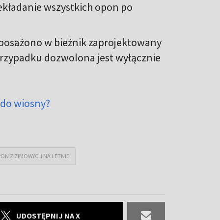
rzekładanie wszystkich opon po
posażono w bieżnik zaprojektowany
przypadku dozwolona jest wyłącznie
do wiosny?
ON Z ZIMOWYCH NA LETNIE
UDOSTĘPNIJ NA X