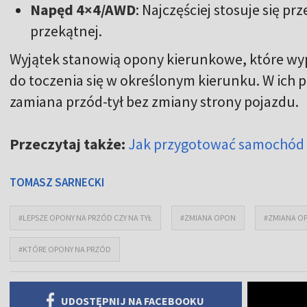
Napęd 4×4/AWD
: Najczęściej stosuje się p
przekątnej.
Wyjątek stanowią opony kierunkowe, które wy
do toczenia się w określonym kierunku. W ich 
zamiana przód-tył bez zmiany strony pojazdu.
Przeczytaj także:
Jak przygotować samochód 
TOMASZ SARNECKI
#LEPSZE OPONY NA PRZÓD CZY NA TYŁ
#ZMIANA OPON
#ZMIANA OP
#KTÓRE OPONY NA PRZÓD
UDOSTĘPNIJ NA FACEBOOKU