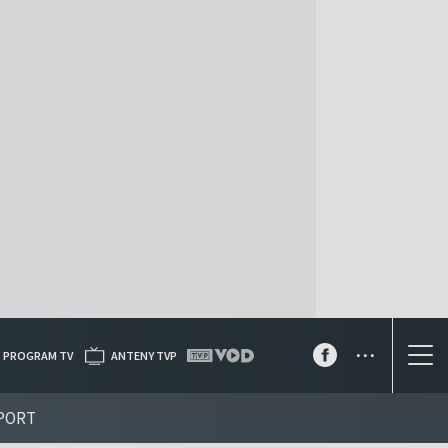
...
PROGRAM TV
ANTENY TVP
PORT