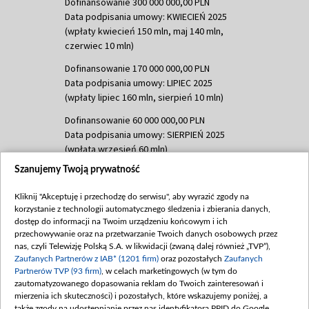
Dofinansowanie 300 000 000,00 PLN
Data podpisania umowy: KWIECIEŃ 2025
(wpłaty kwiecień 150 mln, maj 140 mln,
czerwiec 10 mln)
Dofinansowanie 170 000 000,00 PLN
Data podpisania umowy: LIPIEC 2025
(wpłaty lipiec 160 mln, sierpień 10 mln)
Dofinansowanie 60 000 000,00 PLN
Data podpisania umowy: SIERPIEŃ 2025
(wpłata wrzesień 60 mln)
Szanujemy Twoją prywatność
Dofinansowanie 635 783 051,21 PLN
Data podpisania umowy: WRZESIEŃ 2025
Kliknij "Akceptuję i przechodzę do serwisu", aby wyrazić zgody na
(wpłata wrzesień 100 mln, październik 350
korzystanie z technologii automatycznego śledzenia i zbierania danych,
mln, listopad 265 mln)
dostęp do informacji na Twoim urządzeniu końcowym i ich
przechowywanie oraz na przetwarzanie Twoich danych osobowych przez
Dofinansowanie 48 862 000,00 PLN
nas, czyli Telewizję Polską S.A. w likwidacji (zwaną dalej również „TVP”),
Data podpisania umowy: GRUDZIEŃ 2025
Zaufanych Partnerów z IAB* (1201 firm)
oraz pozostałych
Zaufanych
(wpłata grudzień 60,548 mln)
Partnerów TVP (93 firm)
, w celach marketingowych (w tym do
zautomatyzowanego dopasowania reklam do Twoich zainteresowań i
Dofinansowanie 900 000 000,00 PLN
mierzenia ich skuteczności) i pozostałych, które wskazujemy poniżej, a
Data podpisania umowy: LUTY 2026 (wpłata
także zgody na udostępnianie przez nas identyfikatora PPID do Google.