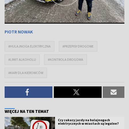
PIOTR NOWAK
#HULAJNOGA ELEKTRYCZNA
#PRZEPISY DROGOWE
#LIMIT ALKOHOLU
#KONTROLA DROGOWA
#KARY DLA KIEROWCÓW
WIĘCEJ NA TEN TEMAT
Czy zakazy jazdy na hulajnogach
elektrycznych w miastach są legalne?