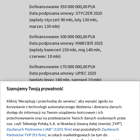
Dofinansowanie 350 000 000,00 PLN
Data podpisania umowy: STYCZEŃ 2025
(wpłaty styczeń 90 mln, luty 130 mln,
marzec 130 mln)
Dofinansowanie 300 000 000,00 PLN
Data podpisania umowy: KWIECIEŃ 2025
(wpłaty kwiecień 150 mln, maj 140 mln,
czerwiec 10 mln)
Dofinansowanie 170 000 000,00 PLN
Data podpisania umowy: LIPIEC 2025
(wpłaty lipiec 160 mln, sierpień 10 mln)
Szanujemy Twoją prywatność
Dofinansowanie 60 000 000,00 PLN
Data podpisania umowy: SIERPIEŃ 2025
Kliknij "Akceptuję i przechodzę do serwisu", aby wyrazić zgody na
(wpłata wrzesień 60 mln)
korzystanie z technologii automatycznego śledzenia i zbierania danych,
Dofinansowanie 635 783 051,21 PLN
dostęp do informacji na Twoim urządzeniu końcowym i ich
przechowywanie oraz na przetwarzanie Twoich danych osobowych przez
Data podpisania umowy: WRZESIEŃ 2025
nas, czyli Telewizję Polską S.A. w likwidacji (zwaną dalej również „TVP”),
(wpłata wrzesień 100 mln, październik 350
Zaufanych Partnerów z IAB* (1201 firm)
oraz pozostałych
Zaufanych
mln, listopad 265 mln)
Partnerów TVP (93 firm)
, w celach marketingowych (w tym do