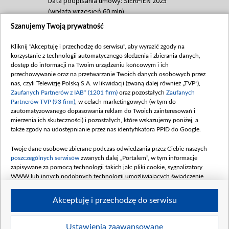
Data podpisania umowy: SIERPIEŃ 2025
(wpłata wrzesień 60 mln)
Szanujemy Twoją prywatność
Dofinansowanie 635 783 051,21 PLN
Data podpisania umowy: WRZESIEŃ 2025
Kliknij "Akceptuję i przechodzę do serwisu", aby wyrazić zgody na
(wpłata wrzesień 100 mln, październik 350
korzystanie z technologii automatycznego śledzenia i zbierania danych,
mln, listopad 265 mln)
dostęp do informacji na Twoim urządzeniu końcowym i ich
przechowywanie oraz na przetwarzanie Twoich danych osobowych przez
Dofinansowanie 48 862 000,00 PLN
nas, czyli Telewizję Polską S.A. w likwidacji (zwaną dalej również „TVP”),
Data podpisania umowy: GRUDZIEŃ 2025
Zaufanych Partnerów z IAB* (1201 firm)
oraz pozostałych
Zaufanych
(wpłata grudzień 60,548 mln)
Partnerów TVP (93 firm)
, w celach marketingowych (w tym do
zautomatyzowanego dopasowania reklam do Twoich zainteresowań i
Dofinansowanie 900 000 000,00 PLN
mierzenia ich skuteczności) i pozostałych, które wskazujemy poniżej, a
Data podpisania umowy: LUTY 2026 (wpłata
także zgody na udostępnianie przez nas identyfikatora PPID do Google.
26 lutego 80 mln, 4 marca 370 mln,
8
kwiecień 180 mln, 7 maja 180 mln, 8
Twoje dane osobowe zbierane podczas odwiedzania przez Ciebie naszych
czerwca 90 mln)
poszczególnych serwisów
zwanych dalej „Portalem”, w tym informacje
zapisywane za pomocą technologii takich jak: pliki cookie, sygnalizatory
Dofinansowanie 250 000 000,00 PLN
WWW lub innych podobnych technologii umożliwiających świadczenie
Data podpisania umowy LIPIEC 2026 (wpłata
dopasowanych i bezpiecznych usług, personalizację treści oraz reklam,
udostępnianie funkcji mediów społecznościowych oraz analizowanie ruchu
4 sierpnia 250 mln
Akceptuję i przechodzę do serwisu
w Internecie.
Twoje dane osobowe zbierane podczas odwiedzania przez Ciebie
Ustawienia zaawansowane