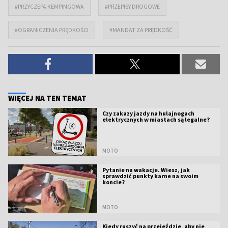
#PRZYCZEPA KEMPINGOWA
#PRZEPISY DROGOWE
#OGRANICZENIA PRĘDKOŚCI
#MANDAT ZA PRĘDKOŚĆ
WIĘCEJ NA TEN TEMAT
Czy zakazy jazdy na hulajnogach
elektrycznych w miastach są legalne?
MOTO
Pytanie na wakacje. Wiesz, jak
sprawdzić punkty karne na swoim
koncie?
MOTO
Kiedy ruszyć na przejeździe, aby nie