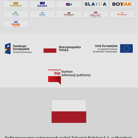
Dofinansowanie ustawowych zadań Telewizji Polskiej S.A. w likwidacji,