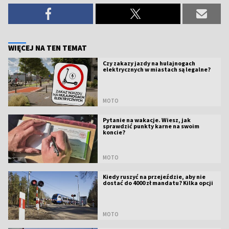
WIĘCEJ NA TEN TEMAT
Czy zakazy jazdy na hulajnogach
elektrycznych w miastach są legalne?
MOTO
Pytanie na wakacje. Wiesz, jak
sprawdzić punkty karne na swoim
koncie?
MOTO
Kiedy ruszyć na przejeździe, aby nie
dostać do 4000 zł mandatu? Kilka opcji
MOTO