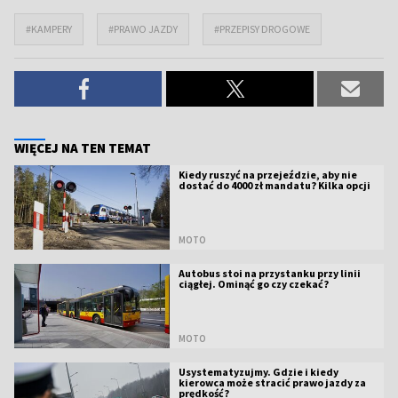
#KAMPERY
#PRAWO JAZDY
#PRZEPISY DROGOWE
WIĘCEJ NA TEN TEMAT
Kiedy ruszyć na przejeździe, aby nie
dostać do 4000 zł mandatu? Kilka opcji
MOTO
Autobus stoi na przystanku przy linii
ciągłej. Ominąć go czy czekać?
MOTO
Usystematyzujmy. Gdzie i kiedy
kierowca może stracić prawo jazdy za
prędkość?