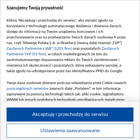
Szanujemy Twoją prywatność
Dofinansowanie 635 783 051,21 PLN
Data podpisania umowy: WRZESIEŃ 2025
Kliknij "Akceptuję i przechodzę do serwisu", aby wyrazić zgody na
(wpłata wrzesień 100 mln, październik 350
korzystanie z technologii automatycznego śledzenia i zbierania danych,
mln, listopad 265 mln)
dostęp do informacji na Twoim urządzeniu końcowym i ich
przechowywanie oraz na przetwarzanie Twoich danych osobowych przez
Dofinansowanie 48 862 000,00 PLN
nas, czyli Telewizję Polską S.A. w likwidacji (zwaną dalej również „TVP”),
Data podpisania umowy: GRUDZIEŃ 2025
Zaufanych Partnerów z IAB* (1201 firm)
oraz pozostałych
Zaufanych
(wpłata grudzień 60,548 mln)
Partnerów TVP (93 firm)
, w celach marketingowych (w tym do
zautomatyzowanego dopasowania reklam do Twoich zainteresowań i
Dofinansowanie 900 000 000,00 PLN
mierzenia ich skuteczności) i pozostałych, które wskazujemy poniżej, a
Data podpisania umowy: LUTY 2026 (wpłata
także zgody na udostępnianie przez nas identyfikatora PPID do Google.
26 lutego 80 mln, 4 marca 370 mln,
8
kwiecień 180 mln, 7 maja 180 mln, 8
Twoje dane osobowe zbierane podczas odwiedzania przez Ciebie naszych
czerwca 90 mln)
poszczególnych serwisów
zwanych dalej „Portalem”, w tym informacje
zapisywane za pomocą technologii takich jak: pliki cookie, sygnalizatory
Dofinansowanie 250 000 000,00 PLN
WWW lub innych podobnych technologii umożliwiających świadczenie
Data podpisania umowy LIPIEC 2026 (wpłata
dopasowanych i bezpiecznych usług, personalizację treści oraz reklam,
udostępnianie funkcji mediów społecznościowych oraz analizowanie ruchu
4 sierpnia 250 mln
Akceptuję i przechodzę do serwisu
w Internecie.
Twoje dane osobowe zbierane podczas odwiedzania przez Ciebie
Ustawienia zaawansowane
poszczególnych serwisów
na Portalu, takie jak adresy IP, identyfikatory
© 2026 Telewizja Polska S. A. w likwidacji
Twoich urządzeń końcowych i identyfikatory plików cookie, informacje o