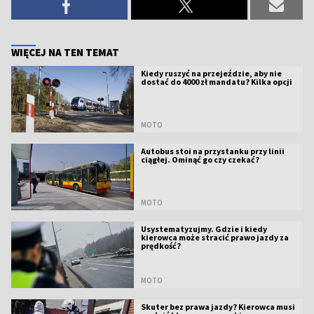
WIĘCEJ NA TEN TEMAT
Kiedy ruszyć na przejeździe, aby nie
dostać do 4000 zł mandatu? Kilka opcji
MOTO
Autobus stoi na przystanku przy linii
ciągłej. Ominąć go czy czekać?
MOTO
Usystematyzujmy. Gdzie i kiedy
kierowca może stracić prawo jazdy za
prędkość?
MOTO
Skuter bez prawa jazdy? Kierowca musi