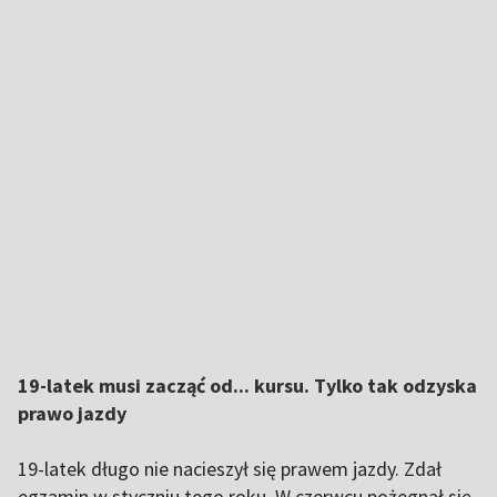
19-latek musi zacząć od... kursu. Tylko tak odzyska
prawo jazdy
19-latek długo nie nacieszył się prawem jazdy. Zdał
egzamin w styczniu tego roku. W czerwcu pożegnał się