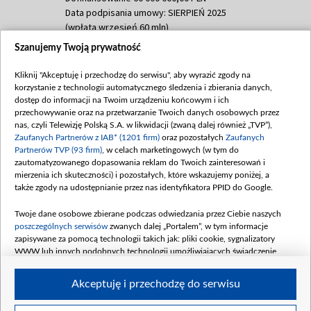
Data podpisania umowy: SIERPIEŃ 2025
(wpłata wrzesień 60 mln)
Szanujemy Twoją prywatność
Dofinansowanie 635 783 051,21 PLN
Data podpisania umowy: WRZESIEŃ 2025
Kliknij "Akceptuję i przechodzę do serwisu", aby wyrazić zgody na
(wpłata wrzesień 100 mln, październik 350
korzystanie z technologii automatycznego śledzenia i zbierania danych,
mln, listopad 265 mln)
dostęp do informacji na Twoim urządzeniu końcowym i ich
przechowywanie oraz na przetwarzanie Twoich danych osobowych przez
Dofinansowanie 48 862 000,00 PLN
nas, czyli Telewizję Polską S.A. w likwidacji (zwaną dalej również „TVP”),
Data podpisania umowy: GRUDZIEŃ 2025
Zaufanych Partnerów z IAB* (1201 firm)
oraz pozostałych
Zaufanych
(wpłata grudzień 60,548 mln)
Partnerów TVP (93 firm)
, w celach marketingowych (w tym do
zautomatyzowanego dopasowania reklam do Twoich zainteresowań i
Dofinansowanie 900 000 000,00 PLN
mierzenia ich skuteczności) i pozostałych, które wskazujemy poniżej, a
Data podpisania umowy: LUTY 2026 (wpłata
także zgody na udostępnianie przez nas identyfikatora PPID do Google.
26 lutego 80 mln, 4 marca 370 mln,
8
kwiecień 180 mln, 7 maja 180 mln, 8
Twoje dane osobowe zbierane podczas odwiedzania przez Ciebie naszych
czerwca 90 mln)
poszczególnych serwisów
zwanych dalej „Portalem”, w tym informacje
zapisywane za pomocą technologii takich jak: pliki cookie, sygnalizatory
Dofinansowanie 250 000 000,00 PLN
WWW lub innych podobnych technologii umożliwiających świadczenie
Data podpisania umowy LIPIEC 2026 (wpłata
dopasowanych i bezpiecznych usług, personalizację treści oraz reklam,
udostępnianie funkcji mediów społecznościowych oraz analizowanie ruchu
4 sierpnia 250 mln
Akceptuję i przechodzę do serwisu
w Internecie.