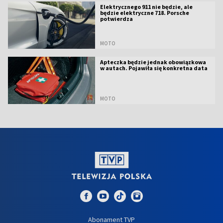
Elektrycznego 911 nie będzie, ale
będzie elektryczne 718. Porsche
potwierdza
MOTO
Apteczka będzie jednak obowiązkowa
w autach. Pojawiła się konkretna data
MOTO
Abonament TVP