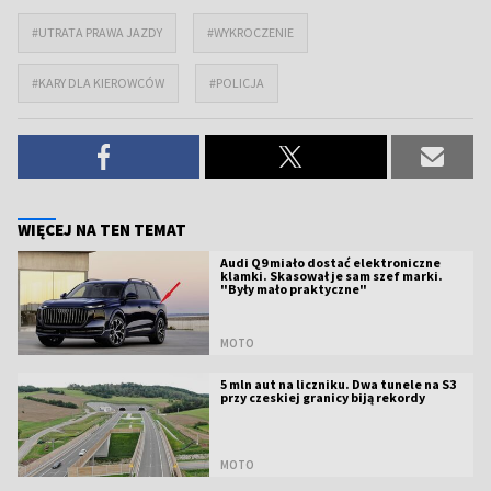
#UTRATA PRAWA JAZDY
#WYKROCZENIE
#KARY DLA KIEROWCÓW
#POLICJA
WIĘCEJ NA TEN TEMAT
Audi Q9 miało dostać elektroniczne
klamki. Skasował je sam szef marki.
"Były mało praktyczne"
MOTO
5 mln aut na liczniku. Dwa tunele na S3
przy czeskiej granicy biją rekordy
MOTO