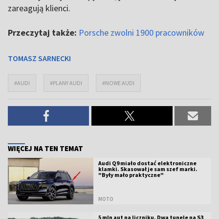
zareagują klienci.
Przeczytaj także:
Porsche zwolni 1900 pracowników
TOMASZ SARNECKI
#AUDI
#PLANY AUDI
#NOWE AUDI
WIĘCEJ NA TEN TEMAT
Audi Q9 miało dostać elektroniczne
klamki. Skasował je sam szef marki.
"Były mało praktyczne"
MOTO
5 mln aut na liczniku. Dwa tunele na S3