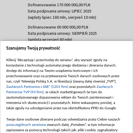
Dofinansowanie 170 000 000,00 PLN
Data podpisania umowy: LIPIEC 2025
(wpłaty lipiec 160 mln, sierpień 10 mln)
Dofinansowanie 60 000 000,00 PLN
Data podpisania umowy: SIERPIEŃ 2025
(wpłata wrzesień 60 mln)
Szanujemy Twoją prywatność
Dofinansowanie 635 783 051,21 PLN
Data podpisania umowy: WRZESIEŃ 2025
Kliknij "Akceptuję i przechodzę do serwisu", aby wyrazić zgody na
(wpłata wrzesień 100 mln, październik 350
korzystanie z technologii automatycznego śledzenia i zbierania danych,
mln, listopad 265 mln)
dostęp do informacji na Twoim urządzeniu końcowym i ich
przechowywanie oraz na przetwarzanie Twoich danych osobowych przez
Dofinansowanie 48 862 000,00 PLN
nas, czyli Telewizję Polską S.A. w likwidacji (zwaną dalej również „TVP”),
Data podpisania umowy: GRUDZIEŃ 2025
Zaufanych Partnerów z IAB* (1201 firm)
oraz pozostałych
Zaufanych
(wpłata grudzień 60,548 mln)
Partnerów TVP (93 firm)
, w celach marketingowych (w tym do
zautomatyzowanego dopasowania reklam do Twoich zainteresowań i
Dofinansowanie 900 000 000,00 PLN
mierzenia ich skuteczności) i pozostałych, które wskazujemy poniżej, a
Data podpisania umowy: LUTY 2026 (wpłata
także zgody na udostępnianie przez nas identyfikatora PPID do Google.
26 lutego 80 mln, 4 marca 370 mln,
8
kwiecień 180 mln, 7 maja 180 mln, 8
Twoje dane osobowe zbierane podczas odwiedzania przez Ciebie naszych
czerwca 90 mln)
poszczególnych serwisów
zwanych dalej „Portalem”, w tym informacje
zapisywane za pomocą technologii takich jak: pliki cookie, sygnalizatory