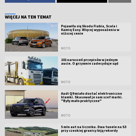
WIĘCEJ NA TEN TEMAT
Pojawiła się Skoda Fiabia, Scala i
Kamiq Easy. Więcej wyposażenia w
niższej cenie
MOTO
101 naruszeń przepisów w jednym
aucie. O grzywnie zadecyduje sąd
MOTO
Audi Q9 miało dostać elektroniczne
klamki. Skasował je sam szef marki.
"Były mało praktyczne"
MOTO
5 mln aut na liczniku. Dwa tunele na S3
przy czeskiej granicy biją rekordy