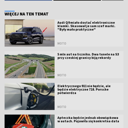
WIĘCEJ NA TEN TEMAT
Audi Q9 miało dostać elektroniczne
klamki. Skasował je sam szef marki.
"Były mało praktyczne"
MOTO
5 mln aut na liczniku. Dwa tunele na S3
przy czeskiej granicy biją rekordy
MOTO
Elektrycznego 911 nie będzie, ale
będzie elektryczne 718. Porsche
potwierdza
MOTO
Apteczka będzie jednak obowiązkowa
w autach. Pojawiła się konkretna data