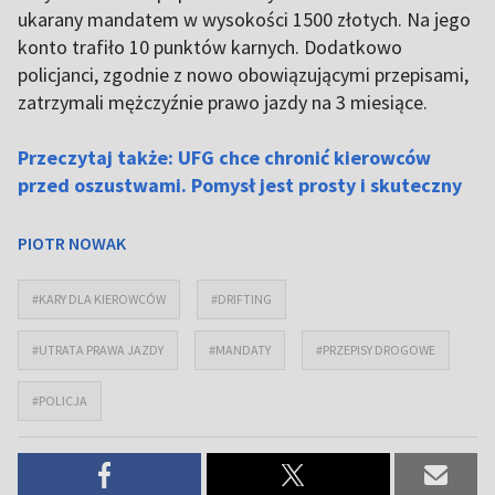
ukarany mandatem w wysokości 1500 złotych. Na jego
konto trafiło 10 punktów karnych. Dodatkowo
policjanci, zgodnie z nowo obowiązującymi przepisami,
zatrzymali mężczyźnie prawo jazdy na 3 miesiące.
Przeczytaj także: UFG chce chronić kierowców
przed oszustwami. Pomysł jest prosty i skuteczny
PIOTR NOWAK
#KARY DLA KIEROWCÓW
#DRIFTING
#UTRATA PRAWA JAZDY
#MANDATY
#PRZEPISY DROGOWE
#POLICJA