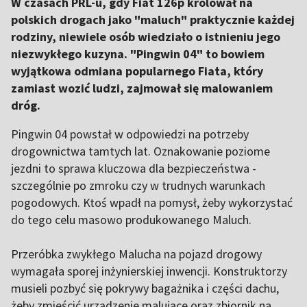
W czasach PRL-u, gdy Fiat 126p królował na
polskich drogach jako "maluch" praktycznie każdej
rodziny, niewiele osób wiedziało o istnieniu jego
niezwykłego kuzyna. "Pingwin 04" to bowiem
wyjątkowa odmiana popularnego Fiata, który
zamiast wozić ludzi, zajmował się malowaniem
dróg.
Pingwin 04 powstał w odpowiedzi na potrzeby
drogownictwa tamtych lat. Oznakowanie poziome
jezdni to sprawa kluczowa dla bezpieczeństwa -
szczególnie po zmroku czy w trudnych warunkach
pogodowych. Ktoś wpadł na pomysł, żeby wykorzystać
do tego celu masowo produkowanego Maluch.
Przeróbka zwykłego Malucha na pojazd drogowy
wymagała sporej inżynierskiej inwencji. Konstruktorzy
musieli pozbyć się pokrywy bagażnika i części dachu,
żeby zmieścić urządzenie malujące oraz zbiornik na