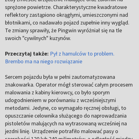
sprężone powietrze. Charakterystyczne kwadratowe
reflektory zastąpiono okrągłymi, umieszczonymi nad
błotnikami, co nadawało pojazd zupełnie inny wygląd.
Te zmiany sprawiły, że Pingwin wyróżniał się na tle
swoich "cywilnych" kuzynów.
Przeczytaj także:
Pył z hamulców to problem.
Brembo ma na niego rozwiązanie
Sercem pojazdu była w pełni zautomatyzowana
znakowarka. Operator mógł sterować całym procesem
malowania z kabiny kierowcy, co było sporym
udogodnieniem w porównaniu z wcześniejszymi
metodami. Jedyne, co wymagało ręcznej obsługi, to
opuszczanie celownika służącego do naprowadzania
pistoletów malujących na wytrasowaną wcześniej na
jezdni linię. Urządzenie potrafiło malować pasy o
szerokości 120 lub 240 milimetrów, a odległość między