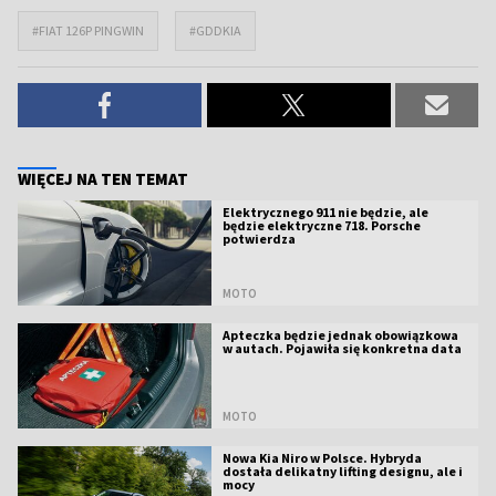
#FIAT 126P PINGWIN
#GDDKIA
WIĘCEJ NA TEN TEMAT
Elektrycznego 911 nie będzie, ale
będzie elektryczne 718. Porsche
potwierdza
MOTO
Apteczka będzie jednak obowiązkowa
w autach. Pojawiła się konkretna data
MOTO
Nowa Kia Niro w Polsce. Hybryda
dostała delikatny lifting designu, ale i
mocy