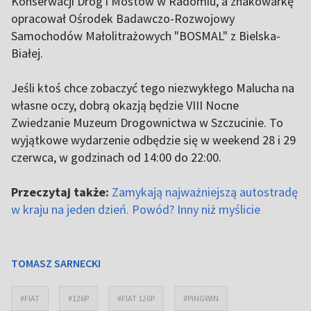
Konserwacji Dróg i Mostów w Radomiu, a znakowarkę
opracował Ośrodek Badawczo-Rozwojowy
Samochodów Małolitrażowych "BOSMAL" z Bielska-
Białej.
Jeśli ktoś chce zobaczyć tego niezwykłego Malucha na
własne oczy, dobrą okazją będzie VIII Nocne
Zwiedzanie Muzeum Drogownictwa w Szczucinie. To
wyjątkowe wydarzenie odbędzie się w weekend 28 i 29
czerwca, w godzinach od 14:00 do 22:00.
Przeczytaj także:
Zamykają najważniejszą autostradę
w kraju na jeden dzień. Powód? Inny niż myślicie
TOMASZ SARNECKI
#FIAT
#126P
#FIAT 126P
#PINGWIN