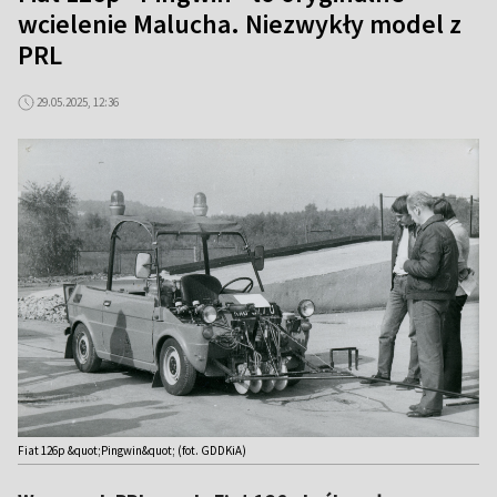
wcielenie Malucha. Niezwykły model z
PRL
29.05.2025, 12:36
Fiat 126p &quot;Pingwin&quot; (fot. GDDKiA)