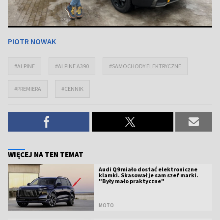
PIOTR NOWAK
#ALPINE
#ALPINE A390
#SAMOCHODY ELEKTRYCZNE
#PREMIERA
#CENNIK
WIĘCEJ NA TEN TEMAT
Audi Q9 miało dostać elektroniczne
klamki. Skasował je sam szef marki.
"Były mało praktyczne"
MOTO