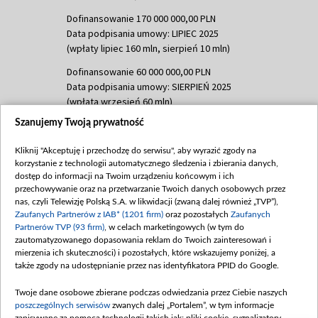
Dofinansowanie 170 000 000,00 PLN
Data podpisania umowy: LIPIEC 2025
(wpłaty lipiec 160 mln, sierpień 10 mln)
Dofinansowanie 60 000 000,00 PLN
Data podpisania umowy: SIERPIEŃ 2025
(wpłata wrzesień 60 mln)
Szanujemy Twoją prywatność
Dofinansowanie 635 783 051,21 PLN
Data podpisania umowy: WRZESIEŃ 2025
Kliknij "Akceptuję i przechodzę do serwisu", aby wyrazić zgody na
(wpłata wrzesień 100 mln, październik 350
korzystanie z technologii automatycznego śledzenia i zbierania danych,
mln, listopad 265 mln)
dostęp do informacji na Twoim urządzeniu końcowym i ich
przechowywanie oraz na przetwarzanie Twoich danych osobowych przez
Dofinansowanie 48 862 000,00 PLN
nas, czyli Telewizję Polską S.A. w likwidacji (zwaną dalej również „TVP”),
Data podpisania umowy: GRUDZIEŃ 2025
Zaufanych Partnerów z IAB* (1201 firm)
oraz pozostałych
Zaufanych
(wpłata grudzień 60,548 mln)
Partnerów TVP (93 firm)
, w celach marketingowych (w tym do
zautomatyzowanego dopasowania reklam do Twoich zainteresowań i
Dofinansowanie 900 000 000,00 PLN
mierzenia ich skuteczności) i pozostałych, które wskazujemy poniżej, a
Data podpisania umowy: LUTY 2026 (wpłata
także zgody na udostępnianie przez nas identyfikatora PPID do Google.
26 lutego 80 mln, 4 marca 370 mln,
8
kwiecień 180 mln, 7 maja 180 mln, 8
Twoje dane osobowe zbierane podczas odwiedzania przez Ciebie naszych
czerwca 90 mln)
poszczególnych serwisów
zwanych dalej „Portalem”, w tym informacje