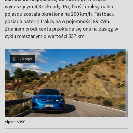
wynoszącym 4,8 sekundy. Prędkość maksymalna
pojazdu została określona na 200 km/h. Fastback
posiada baterię trakcyjną o pojemności 89 kWh.
Zdaniem producenta przekłada się ona na zasięg w
cyklu mieszanym o wartości 557 km.
1 / 5 zdjęć
Item
Alpine A390
1