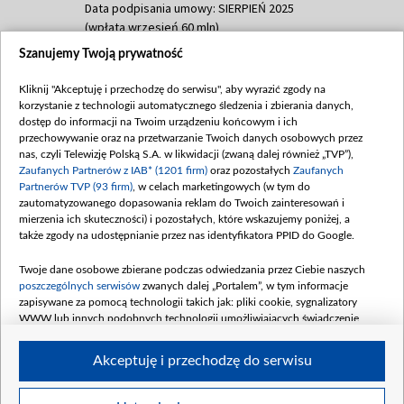
Data podpisania umowy: SIERPIEŃ 2025
(wpłata wrzesień 60 mln)
Szanujemy Twoją prywatność
Dofinansowanie 635 783 051,21 PLN
Data podpisania umowy: WRZESIEŃ 2025
Kliknij "Akceptuję i przechodzę do serwisu", aby wyrazić zgody na
(wpłata wrzesień 100 mln, październik 350
korzystanie z technologii automatycznego śledzenia i zbierania danych,
mln, listopad 265 mln)
dostęp do informacji na Twoim urządzeniu końcowym i ich
przechowywanie oraz na przetwarzanie Twoich danych osobowych przez
Dofinansowanie 48 862 000,00 PLN
nas, czyli Telewizję Polską S.A. w likwidacji (zwaną dalej również „TVP”),
Data podpisania umowy: GRUDZIEŃ 2025
Zaufanych Partnerów z IAB* (1201 firm)
oraz pozostałych
Zaufanych
(wpłata grudzień 60,548 mln)
Partnerów TVP (93 firm)
, w celach marketingowych (w tym do
zautomatyzowanego dopasowania reklam do Twoich zainteresowań i
Dofinansowanie 900 000 000,00 PLN
mierzenia ich skuteczności) i pozostałych, które wskazujemy poniżej, a
Data podpisania umowy: LUTY 2026 (wpłata
także zgody na udostępnianie przez nas identyfikatora PPID do Google.
26 lutego 80 mln, 4 marca 370 mln,
8
kwiecień 180 mln, 7 maja 180 mln, 8
Twoje dane osobowe zbierane podczas odwiedzania przez Ciebie naszych
czerwca 90 mln)
poszczególnych serwisów
zwanych dalej „Portalem”, w tym informacje
zapisywane za pomocą technologii takich jak: pliki cookie, sygnalizatory
Dofinansowanie 250 000 000,00 PLN
WWW lub innych podobnych technologii umożliwiających świadczenie
Data podpisania umowy LIPIEC 2026 (wpłata
dopasowanych i bezpiecznych usług, personalizację treści oraz reklam,
udostępnianie funkcji mediów społecznościowych oraz analizowanie ruchu
4 sierpnia 250 mln
Akceptuję i przechodzę do serwisu
w Internecie.
Twoje dane osobowe zbierane podczas odwiedzania przez Ciebie