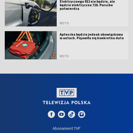
Elektrycznego 911 nie będzie, ale
będzie elektryczne 718. Porsche
potwierdza
MOTO
Apteczka będzie jednak obowiązkowa
w autach. Pojawiła się konkretna data
MOTO
Abonament TVP