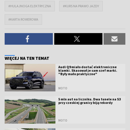
#HULAJNOGA ELEKTRYCZNA
#KURS NA PRAWO JAZDY
#KARTA ROWEROWA
WIĘCEJ NA TEN TEMAT
Audi Q9 miało dostać elektroniczne
klamki. Skasował je sam szef marki.
"Były mało praktyczne"
MOTO
5 mln aut na liczniku. Dwa tunele na S3
przy czeskiej granicy biją rekordy
MOTO