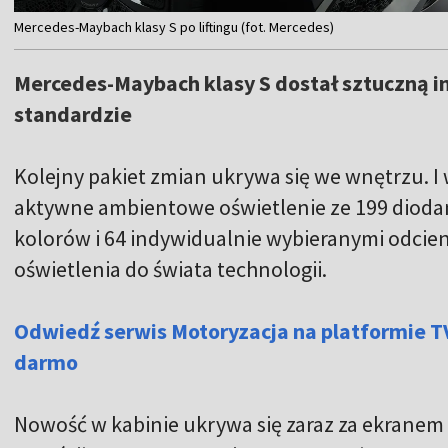
Item
Mercedes-Maybach klasy S po liftingu (fot. Mercedes)
1
of
Mercedes-Maybach klasy S dostał sztuczną i
4
standardzie
Kolejny pakiet zmian ukrywa się we wnętrzu. I
aktywne ambientowe oświetlenie ze 199 diodam
kolorów i 64 indywidualnie wybieranymi odcien
oświetlenia do świata technologii.
Odwiedź serwis Motoryzacja na platformie T
darmo
Nowość w kabinie ukrywa się zaraz za ekrane