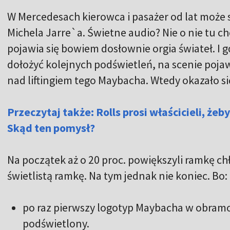
W Mercedesach kierowca i pasażer od lat może 
Michela Jarre`a. Świetne audio? Nie o nie tu c
pojawia się bowiem dosłownie orgia świateł. I gd
dołożyć kolejnych podświetleń, na scenie pojawi
nad liftingiem tego Maybacha. Wtedy okazało się,
Przeczytaj także: Rolls prosi właścicieli, żeby 
Skąd ten pomysł?
Na początek aż o 20 proc. powiększyli ramkę chło
świetlistą ramkę. Na tym jednak nie koniec. Bo:
po raz pierwszy logotyp Maybacha w obramow
podświetlony.