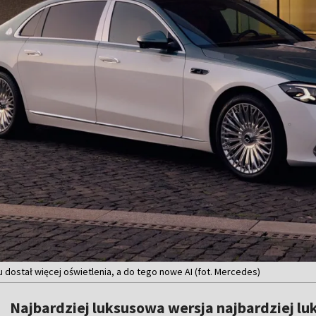
 dostał więcej oświetlenia, a do tego nowe AI (fot. Mercedes)
Najbardziej luksusowa wersja najbardziej l