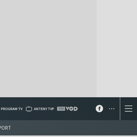
...
PROGRAM TV
ANTENY TVP
PORT