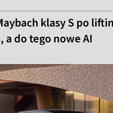
ybach klasy S po lifti
, a do tego nowe AI