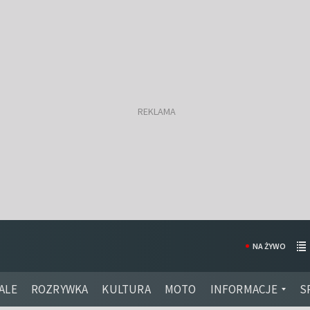
NA ŻYWO
ALE
ROZRYWKA
KULTURA
MOTO
INFORMACJE
S