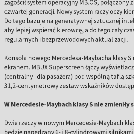
zagościł system operacyjny MB.OS, połączony 
czwartej generacji. Nowy system raczy oczy kie
Do tego bazuje na generatywnej sztucznej intelig
aby lepiej wspierać kierowcę, a do tego cały cza
regularnych i bezprzewodowych aktualizacji.
Konsola nowego Mercedesa-Maybacha klasy S n
ekranem. MBUX Superscreen łączy wyświetlacze
(centralny i dla pasażera) pod wspólną taflą szkł
31,2-centymetrowy zestaw wskaźników dostępn
W Mercedesie-Maybach klasy S nie zmieniły s
Dwie rzeczy w nowym Mercedesie-Maybach klasy
będzie napędzany 6- i 8-cylindrowymi silnikam