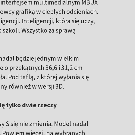
z interfejsem multimedialnym MBUX
rowcy grafiką w ciepłych odcieniach.
encji. Inteligencji, która się uczy,
s szkoli. Wszystko za sprawą
adal będzie jednym wielkim
 o przekątnych 36,6 i 31,2 cm
a. Pod taflą, z której wyłania się
y również w wersji 3D.
ię tylko dwie rzeczy
 S się nie zmienią. Model nadal
i. Powiem więcej, na wybranych