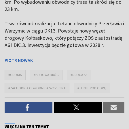
km. Po wybudowaniu obwodnicy trasa ta skróci się do
23 km.
Trwa również realizacja II etapu obwodnicy Przecławia i
Warzymic w ciągu DK13. Powstaje nowy węzeł
drogowy Kołbaskowo, który połączy ZOS z autostradą
A6 i DK13. Inwestycja będzie gotowa w 2028 r.
PIOTR NOWAK
#GDDKIA
#BUDOWA DRÓG
#DROGA S6
#ZACHODNIA OBWODNICA SZCZECINA
#TUNEL POD ODRĄ
WIĘCEJ NA TEN TEMAT