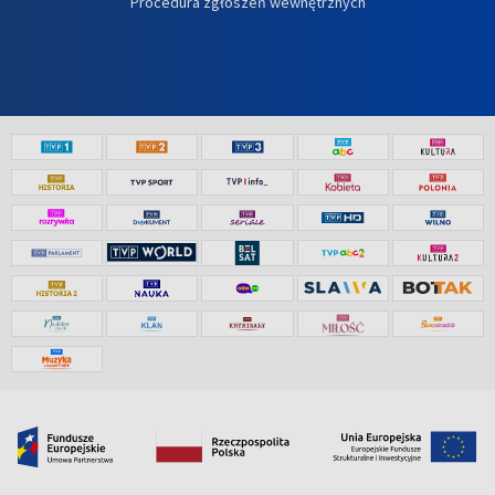
Procedura zgłoszeń wewnętrznych