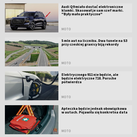
Audi Q9 miało dostać elektroniczne
klamki. Skasował je sam szef marki.
"Były mało praktyczne"
MOTO
5 mln aut na liczniku. Dwa tunele na S3
przy czeskiej granicy biją rekordy
MOTO
Elektrycznego 911 nie będzie, ale
będzie elektryczne 718. Porsche
potwierdza
MOTO
Apteczka będzie jednak obowiązkowa
w autach. Pojawiła się konkretna data
MOTO