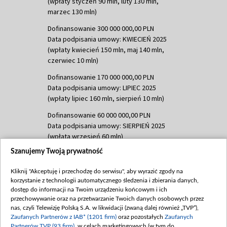
(wpłaty styczeń 90 mln, luty 130 mln,
marzec 130 mln)
Dofinansowanie 300 000 000,00 PLN
Data podpisania umowy: KWIECIEŃ 2025
(wpłaty kwiecień 150 mln, maj 140 mln,
czerwiec 10 mln)
Dofinansowanie 170 000 000,00 PLN
Data podpisania umowy: LIPIEC 2025
(wpłaty lipiec 160 mln, sierpień 10 mln)
Dofinansowanie 60 000 000,00 PLN
Data podpisania umowy: SIERPIEŃ 2025
(wpłata wrzesień 60 mln)
Szanujemy Twoją prywatność
Dofinansowanie 635 783 051,21 PLN
Data podpisania umowy: WRZESIEŃ 2025
Kliknij "Akceptuję i przechodzę do serwisu", aby wyrazić zgody na
(wpłata wrzesień 100 mln, październik 350
korzystanie z technologii automatycznego śledzenia i zbierania danych,
mln, listopad 265 mln)
dostęp do informacji na Twoim urządzeniu końcowym i ich
przechowywanie oraz na przetwarzanie Twoich danych osobowych przez
Dofinansowanie 48 862 000,00 PLN
nas, czyli Telewizję Polską S.A. w likwidacji (zwaną dalej również „TVP”),
Data podpisania umowy: GRUDZIEŃ 2025
Zaufanych Partnerów z IAB* (1201 firm)
oraz pozostałych
Zaufanych
(wpłata grudzień 60,548 mln)
Partnerów TVP (93 firm)
, w celach marketingowych (w tym do