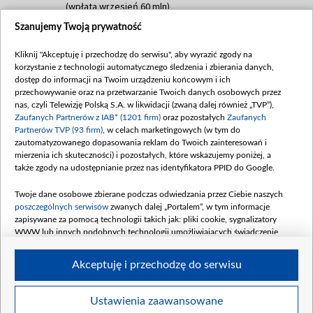
(wpłata wrzesień 60 mln)
Szanujemy Twoją prywatność
Dofinansowanie 635 783 051,21 PLN
Data podpisania umowy: WRZESIEŃ 2025
Kliknij "Akceptuję i przechodzę do serwisu", aby wyrazić zgody na
(wpłata wrzesień 100 mln, październik 350
korzystanie z technologii automatycznego śledzenia i zbierania danych,
mln, listopad 265 mln)
dostęp do informacji na Twoim urządzeniu końcowym i ich
przechowywanie oraz na przetwarzanie Twoich danych osobowych przez
Dofinansowanie 48 862 000,00 PLN
nas, czyli Telewizję Polską S.A. w likwidacji (zwaną dalej również „TVP”),
Data podpisania umowy: GRUDZIEŃ 2025
Zaufanych Partnerów z IAB* (1201 firm)
oraz pozostałych
Zaufanych
(wpłata grudzień 60,548 mln)
Partnerów TVP (93 firm)
, w celach marketingowych (w tym do
zautomatyzowanego dopasowania reklam do Twoich zainteresowań i
Dofinansowanie 900 000 000,00 PLN
mierzenia ich skuteczności) i pozostałych, które wskazujemy poniżej, a
Data podpisania umowy: LUTY 2026 (wpłata
także zgody na udostępnianie przez nas identyfikatora PPID do Google.
26 lutego 80 mln, 4 marca 370 mln,
8
kwiecień 180 mln, 7 maja 180 mln, 8
Twoje dane osobowe zbierane podczas odwiedzania przez Ciebie naszych
czerwca 90 mln)
poszczególnych serwisów
zwanych dalej „Portalem”, w tym informacje
zapisywane za pomocą technologii takich jak: pliki cookie, sygnalizatory
Dofinansowanie 250 000 000,00 PLN
WWW lub innych podobnych technologii umożliwiających świadczenie
Data podpisania umowy LIPIEC 2026 (wpłata
dopasowanych i bezpiecznych usług, personalizację treści oraz reklam,
udostępnianie funkcji mediów społecznościowych oraz analizowanie ruchu
4 sierpnia 250 mln
Akceptuję i przechodzę do serwisu
w Internecie.
Twoje dane osobowe zbierane podczas odwiedzania przez Ciebie
Ustawienia zaawansowane
poszczególnych serwisów
na Portalu, takie jak adresy IP, identyfikatory