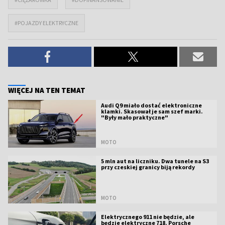
#POJAZDY ELEKTRYCZNE
WIĘCEJ NA TEN TEMAT
Audi Q9 miało dostać elektroniczne
klamki. Skasował je sam szef marki.
"Były mało praktyczne"
MOTO
5 mln aut na liczniku. Dwa tunele na S3
przy czeskiej granicy biją rekordy
MOTO
Elektrycznego 911 nie będzie, ale
będzie elektryczne 718. Porsche