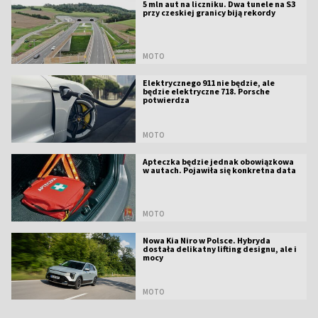
5 mln aut na liczniku. Dwa tunele na S3
przy czeskiej granicy biją rekordy
MOTO
Elektrycznego 911 nie będzie, ale
będzie elektryczne 718. Porsche
potwierdza
MOTO
Apteczka będzie jednak obowiązkowa
w autach. Pojawiła się konkretna data
MOTO
Nowa Kia Niro w Polsce. Hybryda
dostała delikatny lifting designu, ale i
mocy
MOTO