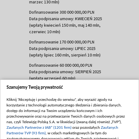
marzec 130 mln)
Dofinansowanie 300 000 000,00 PLN
Data podpisania umowy: KWIECIEŃ 2025
(wpłaty kwiecień 150 mln, maj 140 mln,
czerwiec 10 mln)
Dofinansowanie 170 000 000,00 PLN
Data podpisania umowy: LIPIEC 2025
(wpłaty lipiec 160 mln, sierpień 10 mln)
Dofinansowanie 60 000 000,00 PLN
Data podpisania umowy: SIERPIEŃ 2025
(wpłata wrzesień 60 mln)
Szanujemy Twoją prywatność
Dofinansowanie 635 783 051,21 PLN
Data podpisania umowy: WRZESIEŃ 2025
Kliknij "Akceptuję i przechodzę do serwisu", aby wyrazić zgody na
(wpłata wrzesień 100 mln, październik 350
korzystanie z technologii automatycznego śledzenia i zbierania danych,
mln, listopad 265 mln)
dostęp do informacji na Twoim urządzeniu końcowym i ich
przechowywanie oraz na przetwarzanie Twoich danych osobowych przez
Dofinansowanie 48 862 000,00 PLN
nas, czyli Telewizję Polską S.A. w likwidacji (zwaną dalej również „TVP”),
Data podpisania umowy: GRUDZIEŃ 2025
Zaufanych Partnerów z IAB* (1201 firm)
oraz pozostałych
Zaufanych
(wpłata grudzień 60,548 mln)
Partnerów TVP (93 firm)
, w celach marketingowych (w tym do
zautomatyzowanego dopasowania reklam do Twoich zainteresowań i