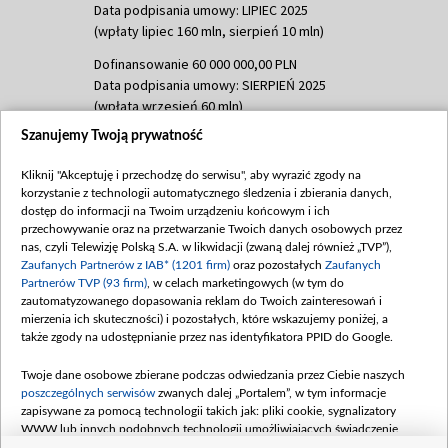
Data podpisania umowy: LIPIEC 2025
(wpłaty lipiec 160 mln, sierpień 10 mln)
Dofinansowanie 60 000 000,00 PLN
Data podpisania umowy: SIERPIEŃ 2025
(wpłata wrzesień 60 mln)
Szanujemy Twoją prywatność
Dofinansowanie 635 783 051,21 PLN
Data podpisania umowy: WRZESIEŃ 2025
Kliknij "Akceptuję i przechodzę do serwisu", aby wyrazić zgody na
(wpłata wrzesień 100 mln, październik 350
korzystanie z technologii automatycznego śledzenia i zbierania danych,
mln, listopad 265 mln)
dostęp do informacji na Twoim urządzeniu końcowym i ich
przechowywanie oraz na przetwarzanie Twoich danych osobowych przez
Dofinansowanie 48 862 000,00 PLN
nas, czyli Telewizję Polską S.A. w likwidacji (zwaną dalej również „TVP”),
Data podpisania umowy: GRUDZIEŃ 2025
Zaufanych Partnerów z IAB* (1201 firm)
oraz pozostałych
Zaufanych
(wpłata grudzień 60,548 mln)
Partnerów TVP (93 firm)
, w celach marketingowych (w tym do
zautomatyzowanego dopasowania reklam do Twoich zainteresowań i
Dofinansowanie 900 000 000,00 PLN
mierzenia ich skuteczności) i pozostałych, które wskazujemy poniżej, a
Data podpisania umowy: LUTY 2026 (wpłata
także zgody na udostępnianie przez nas identyfikatora PPID do Google.
26 lutego 80 mln, 4 marca 370 mln,
8
kwiecień 180 mln, 7 maja 180 mln, 8
Twoje dane osobowe zbierane podczas odwiedzania przez Ciebie naszych
czerwca 90 mln)
poszczególnych serwisów
zwanych dalej „Portalem”, w tym informacje
zapisywane za pomocą technologii takich jak: pliki cookie, sygnalizatory
Dofinansowanie 250 000 000,00 PLN
WWW lub innych podobnych technologii umożliwiających świadczenie
Data podpisania umowy LIPIEC 2026 (wpłata
dopasowanych i bezpiecznych usług, personalizację treści oraz reklam,