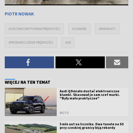
PIOTR NOWAK
#ODCINKOWY POMIAR PRĘDKOŚCI
#CANARD
#MANDATY
#PRZEKROCZENIE PRĘDKOŚCI
#S8
WIĘCEJ NA TEN TEMAT
Audi Q9 miało dostać elektroniczne
klamki. Skasował je sam szef marki.
"Były mało praktyczne"
MOTO
5 mln aut na liczniku. Dwa tunele na S3
przy czeskiej granicy biją rekordy