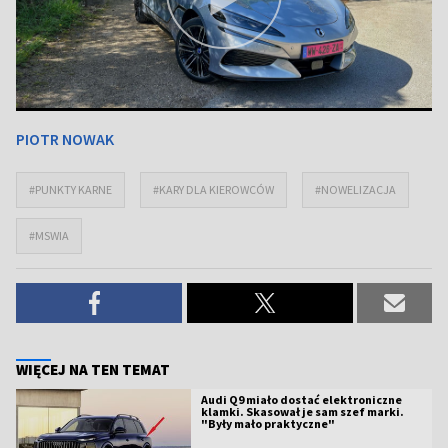
PIOTR NOWAK
#PUNKTY KARNE
#KARY DLA KIEROWCÓW
#NOWELIZACJA
#MSWIA
WIĘCEJ NA TEN TEMAT
Audi Q9 miało dostać elektroniczne
klamki. Skasował je sam szef marki.
"Były mało praktyczne"