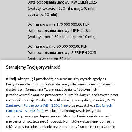
Data podpisania umowy: KWIECIEŃ 2025
(wpłaty kwiecień 150 mln, maj 140 mln,
czerwiec 10 mln)
Dofinansowanie 170 000 000,00 PLN
Data podpisania umowy: LIPIEC 2025
(wpłaty lipiec 160 mln, sierpień 10 mln)
Dofinansowanie 60 000 000,00 PLN
Data podpisania umowy: SIERPIEŃ 2025
(wpłata wrzesień 60 mln)
Szanujemy Twoją prywatność
Dofinansowanie 635 783 051,21 PLN
Data podpisania umowy: WRZESIEŃ 2025
Kliknij "Akceptuję i przechodzę do serwisu", aby wyrazić zgody na
(wpłata wrzesień 100 mln, październik 350
korzystanie z technologii automatycznego śledzenia i zbierania danych,
mln, listopad 265 mln)
dostęp do informacji na Twoim urządzeniu końcowym i ich
przechowywanie oraz na przetwarzanie Twoich danych osobowych przez
Dofinansowanie 48 862 000,00 PLN
nas, czyli Telewizję Polską S.A. w likwidacji (zwaną dalej również „TVP”),
Data podpisania umowy: GRUDZIEŃ 2025
Zaufanych Partnerów z IAB* (1201 firm)
oraz pozostałych
Zaufanych
(wpłata grudzień 60,548 mln)
Partnerów TVP (93 firm)
, w celach marketingowych (w tym do
zautomatyzowanego dopasowania reklam do Twoich zainteresowań i
Dofinansowanie 900 000 000,00 PLN
mierzenia ich skuteczności) i pozostałych, które wskazujemy poniżej, a
Data podpisania umowy: LUTY 2026 (wpłata
także zgody na udostępnianie przez nas identyfikatora PPID do Google.
26 lutego 80 mln, 4 marca 370 mln,
8