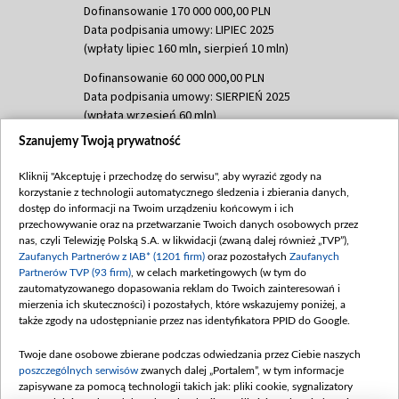
Dofinansowanie 170 000 000,00 PLN
Data podpisania umowy: LIPIEC 2025
(wpłaty lipiec 160 mln, sierpień 10 mln)
Dofinansowanie 60 000 000,00 PLN
Data podpisania umowy: SIERPIEŃ 2025
(wpłata wrzesień 60 mln)
Szanujemy Twoją prywatność
Dofinansowanie 635 783 051,21 PLN
Data podpisania umowy: WRZESIEŃ 2025
Kliknij "Akceptuję i przechodzę do serwisu", aby wyrazić zgody na
(wpłata wrzesień 100 mln, październik 350
korzystanie z technologii automatycznego śledzenia i zbierania danych,
mln, listopad 265 mln)
dostęp do informacji na Twoim urządzeniu końcowym i ich
przechowywanie oraz na przetwarzanie Twoich danych osobowych przez
Dofinansowanie 48 862 000,00 PLN
nas, czyli Telewizję Polską S.A. w likwidacji (zwaną dalej również „TVP”),
Data podpisania umowy: GRUDZIEŃ 2025
Zaufanych Partnerów z IAB* (1201 firm)
oraz pozostałych
Zaufanych
(wpłata grudzień 60,548 mln)
Partnerów TVP (93 firm)
, w celach marketingowych (w tym do
zautomatyzowanego dopasowania reklam do Twoich zainteresowań i
Dofinansowanie 900 000 000,00 PLN
mierzenia ich skuteczności) i pozostałych, które wskazujemy poniżej, a
Data podpisania umowy: LUTY 2026 (wpłata
także zgody na udostępnianie przez nas identyfikatora PPID do Google.
26 lutego 80 mln, 4 marca 370 mln,
8
kwiecień 180 mln, 7 maja 180 mln, 8
Twoje dane osobowe zbierane podczas odwiedzania przez Ciebie naszych
czerwca 90 mln)
poszczególnych serwisów
zwanych dalej „Portalem”, w tym informacje
zapisywane za pomocą technologii takich jak: pliki cookie, sygnalizatory