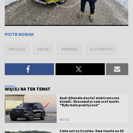
PIOTR NOWAK
#PEUGEOT
#SILNIK
#PREMIERA
#1.2 PURETECH
WIĘCEJ NA TEN TEMAT
Audi Q9 miało dostać elektroniczne
klamki. Skasował je sam szef marki.
"Były mało praktyczne"
MOTO
5 mln aut na liczniku. Dwa tunele na S3