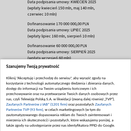
Data podpisania umowy: KWIECIEŃ 2025
(wpłaty kwiecień 150 mln, maj 140 mln,
czerwiec 10 mln)
Dofinansowanie 170 000 000,00 PLN
Data podpisania umowy: LIPIEC 2025
(wpłaty lipiec 160 mln, sierpień 10 mln)
Dofinansowanie 60 000 000,00 PLN
Data podpisania umowy: SIERPIEŃ 2025
(wpłata wrzesień 60 mln)
Szanujemy Twoją prywatność
Dofinansowanie 635 783 051,21 PLN
Data podpisania umowy: WRZESIEŃ 2025
Kliknij "Akceptuję i przechodzę do serwisu", aby wyrazić zgody na
(wpłata wrzesień 100 mln, październik 350
korzystanie z technologii automatycznego śledzenia i zbierania danych,
mln, listopad 265 mln)
dostęp do informacji na Twoim urządzeniu końcowym i ich
przechowywanie oraz na przetwarzanie Twoich danych osobowych przez
Dofinansowanie 48 862 000,00 PLN
nas, czyli Telewizję Polską S.A. w likwidacji (zwaną dalej również „TVP”),
Data podpisania umowy: GRUDZIEŃ 2025
Zaufanych Partnerów z IAB* (1201 firm)
oraz pozostałych
Zaufanych
(wpłata grudzień 60,548 mln)
Partnerów TVP (93 firm)
, w celach marketingowych (w tym do
zautomatyzowanego dopasowania reklam do Twoich zainteresowań i
Dofinansowanie 900 000 000,00 PLN
mierzenia ich skuteczności) i pozostałych, które wskazujemy poniżej, a
Data podpisania umowy: LUTY 2026 (wpłata
także zgody na udostępnianie przez nas identyfikatora PPID do Google.
26 lutego 80 mln, 4 marca 370 mln,
8