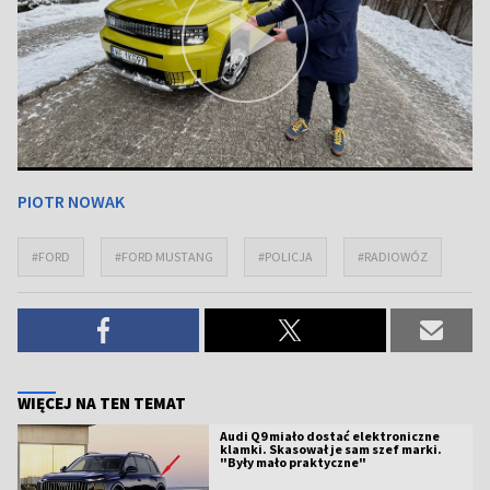
PIOTR NOWAK
#FORD
#FORD MUSTANG
#POLICJA
#RADIOWÓZ
WIĘCEJ NA TEN TEMAT
Audi Q9 miało dostać elektroniczne
klamki. Skasował je sam szef marki.
"Były mało praktyczne"