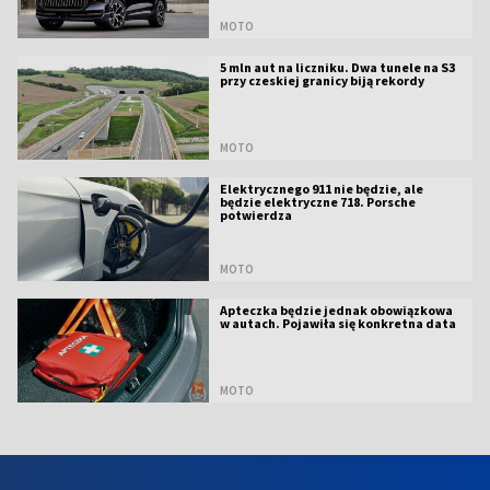
MOTO
5 mln aut na liczniku. Dwa tunele na S3
przy czeskiej granicy biją rekordy
MOTO
Elektrycznego 911 nie będzie, ale
będzie elektryczne 718. Porsche
potwierdza
MOTO
Apteczka będzie jednak obowiązkowa
w autach. Pojawiła się konkretna data
MOTO