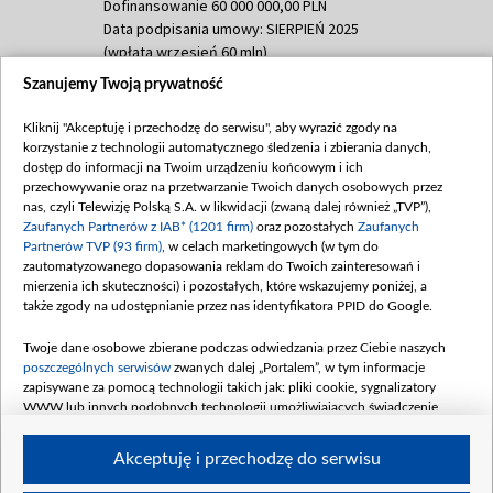
Dofinansowanie 60 000 000,00 PLN
Data podpisania umowy: SIERPIEŃ 2025
(wpłata wrzesień 60 mln)
Szanujemy Twoją prywatność
Dofinansowanie 635 783 051,21 PLN
Data podpisania umowy: WRZESIEŃ 2025
Kliknij "Akceptuję i przechodzę do serwisu", aby wyrazić zgody na
(wpłata wrzesień 100 mln, październik 350
korzystanie z technologii automatycznego śledzenia i zbierania danych,
mln, listopad 265 mln)
dostęp do informacji na Twoim urządzeniu końcowym i ich
przechowywanie oraz na przetwarzanie Twoich danych osobowych przez
Dofinansowanie 48 862 000,00 PLN
nas, czyli Telewizję Polską S.A. w likwidacji (zwaną dalej również „TVP”),
Data podpisania umowy: GRUDZIEŃ 2025
Zaufanych Partnerów z IAB* (1201 firm)
oraz pozostałych
Zaufanych
(wpłata grudzień 60,548 mln)
Partnerów TVP (93 firm)
, w celach marketingowych (w tym do
zautomatyzowanego dopasowania reklam do Twoich zainteresowań i
Dofinansowanie 900 000 000,00 PLN
mierzenia ich skuteczności) i pozostałych, które wskazujemy poniżej, a
Data podpisania umowy: LUTY 2026 (wpłata
także zgody na udostępnianie przez nas identyfikatora PPID do Google.
26 lutego 80 mln, 4 marca 370 mln,
8
kwiecień 180 mln, 7 maja 180 mln, 8
Twoje dane osobowe zbierane podczas odwiedzania przez Ciebie naszych
czerwca 90 mln)
poszczególnych serwisów
zwanych dalej „Portalem”, w tym informacje
zapisywane za pomocą technologii takich jak: pliki cookie, sygnalizatory
Dofinansowanie 250 000 000,00 PLN
WWW lub innych podobnych technologii umożliwiających świadczenie
Data podpisania umowy LIPIEC 2026 (wpłata
dopasowanych i bezpiecznych usług, personalizację treści oraz reklam,
udostępnianie funkcji mediów społecznościowych oraz analizowanie ruchu
4 sierpnia 250 mln
Akceptuję i przechodzę do serwisu
w Internecie.