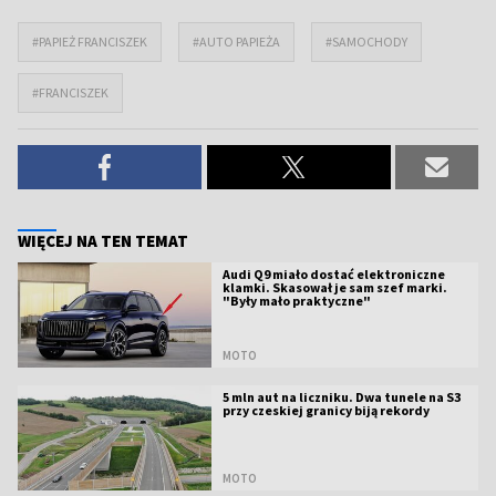
#PAPIEŻ FRANCISZEK
#AUTO PAPIEŻA
#SAMOCHODY
#FRANCISZEK
WIĘCEJ NA TEN TEMAT
Audi Q9 miało dostać elektroniczne
klamki. Skasował je sam szef marki.
"Były mało praktyczne"
MOTO
5 mln aut na liczniku. Dwa tunele na S3
przy czeskiej granicy biją rekordy
MOTO