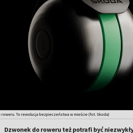
 roweru. To rewolucja bezpieczeństwa w mieście (fot. Skoda)
Dzwonek do roweru też potrafi być niezwykły