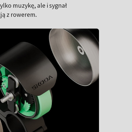
ylko muzykę, ale i sygnał
ją z rowerem.