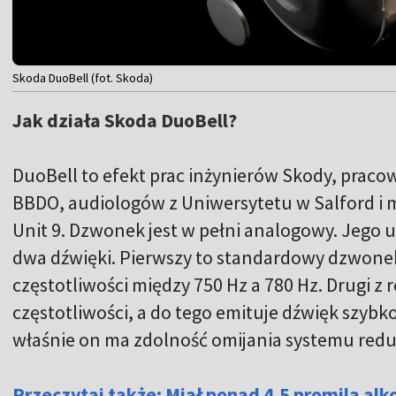
Skoda DuoBell (fot. Skoda)
Jak działa Skoda DuoBell?
DuoBell to efekt prac inżynierów Skody, prac
BBDO, audiologów z Uniwersytetu w Salford i 
Unit 9. Dzwonek jest w pełni analogowy. Jego 
dwa dźwięki. Pierwszy to standardowy dzwone
częstotliwości między 750 Hz a 780 Hz. Drugi 
częstotliwości, a do tego emituje dźwięk szybko
właśnie on ma zdolność omijania systemu red
Przeczytaj także: Miał ponad 4,5 promila alko