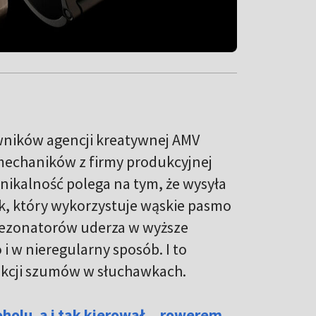
owników agencji kreatywnej AMV
mechaników z firmy produkcyjnej
unikalność polega na tym, że wysyła
k, który wykorzystuje wąskie pasmo
z rezonatorów uderza w wyższe
 i w nieregularny sposób. I to
ukcji szumów w słuchawkach.
holu, a i tak kierował... rowerem.