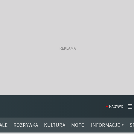
NA ŻYWO
ALE
ROZRYWKA
KULTURA
MOTO
INFORMACJE
S