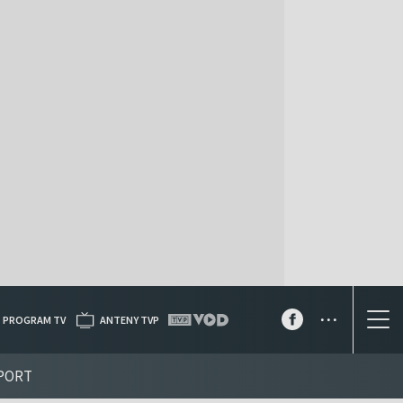
...
PROGRAM TV
ANTENY TVP
PORT