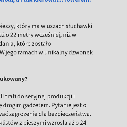
eszy, który ma w uszach słuchawki
aż o 22 metry wcześniej, niż w
ania, które zostało
 W jego ramach w unikalny dzwonek
dukowany?
l trafi do seryjnej produkcji i
ię drogim gadżetem. Pytanie jest o
ać zagrożenie dla bezpieczeństwa.
yklistów z pieszymi wzrosła aż o 24