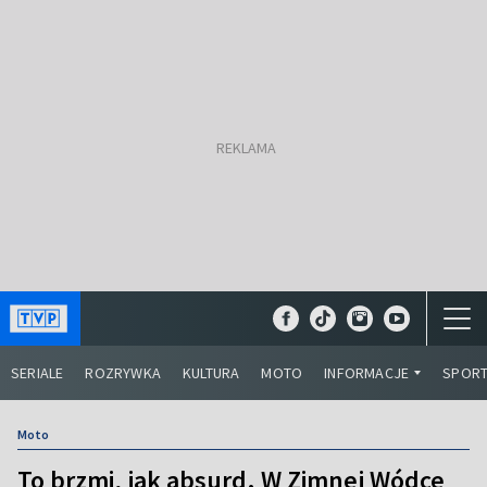
SERIALE
ROZRYWKA
KULTURA
MOTO
INFORMACJE
SPOR
Moto
To brzmi, jak absurd. W Zimnej Wódce