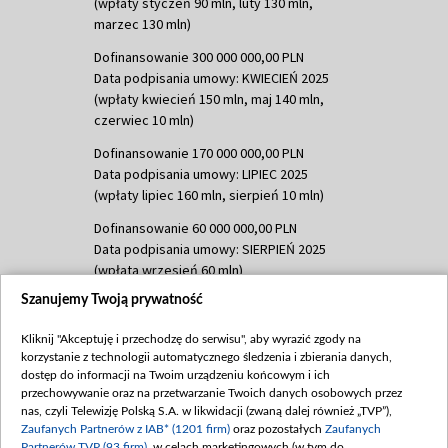
(wpłaty styczeń 90 mln, luty 130 mln,
marzec 130 mln)
Dofinansowanie 300 000 000,00 PLN
Data podpisania umowy: KWIECIEŃ 2025
(wpłaty kwiecień 150 mln, maj 140 mln,
czerwiec 10 mln)
Dofinansowanie 170 000 000,00 PLN
Data podpisania umowy: LIPIEC 2025
(wpłaty lipiec 160 mln, sierpień 10 mln)
Dofinansowanie 60 000 000,00 PLN
Data podpisania umowy: SIERPIEŃ 2025
(wpłata wrzesień 60 mln)
Szanujemy Twoją prywatność
Dofinansowanie 635 783 051,21 PLN
Data podpisania umowy: WRZESIEŃ 2025
Kliknij "Akceptuję i przechodzę do serwisu", aby wyrazić zgody na
(wpłata wrzesień 100 mln, październik 350
korzystanie z technologii automatycznego śledzenia i zbierania danych,
mln, listopad 265 mln)
dostęp do informacji na Twoim urządzeniu końcowym i ich
przechowywanie oraz na przetwarzanie Twoich danych osobowych przez
Dofinansowanie 48 862 000,00 PLN
nas, czyli Telewizję Polską S.A. w likwidacji (zwaną dalej również „TVP”),
Data podpisania umowy: GRUDZIEŃ 2025
Zaufanych Partnerów z IAB* (1201 firm)
oraz pozostałych
Zaufanych
(wpłata grudzień 60,548 mln)
Partnerów TVP (93 firm)
, w celach marketingowych (w tym do