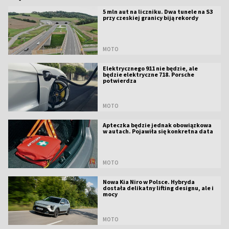
5 mln aut na liczniku. Dwa tunele na S3
przy czeskiej granicy biją rekordy
MOTO
Elektrycznego 911 nie będzie, ale
będzie elektryczne 718. Porsche
potwierdza
MOTO
Apteczka będzie jednak obowiązkowa
w autach. Pojawiła się konkretna data
MOTO
Nowa Kia Niro w Polsce. Hybryda
dostała delikatny lifting designu, ale i
mocy
MOTO