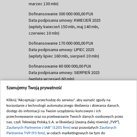
marzec 130 mln)
Dofinansowanie 300 000 000,00 PLN
Data podpisania umowy: KWIECIEŃ 2025
(wpłaty kwiecień 150 mln, maj 140 mln,
czerwiec 10 mln)
Dofinansowanie 170 000 000,00 PLN
Data podpisania umowy: LIPIEC 2025
(wpłaty lipiec 160 mln, sierpień 10 mln)
Dofinansowanie 60 000 000,00 PLN
Data podpisania umowy: SIERPIEŃ 2025
(wpłata wrzesień 60 mln)
Szanujemy Twoją prywatność
Dofinansowanie 635 783 051,21 PLN
Data podpisania umowy: WRZESIEŃ 2025
Kliknij "Akceptuję i przechodzę do serwisu", aby wyrazić zgody na
(wpłata wrzesień 100 mln, październik 350
korzystanie z technologii automatycznego śledzenia i zbierania danych,
mln, listopad 265 mln)
dostęp do informacji na Twoim urządzeniu końcowym i ich
przechowywanie oraz na przetwarzanie Twoich danych osobowych przez
Dofinansowanie 48 862 000,00 PLN
nas, czyli Telewizję Polską S.A. w likwidacji (zwaną dalej również „TVP”),
Data podpisania umowy: GRUDZIEŃ 2025
Zaufanych Partnerów z IAB* (1201 firm)
oraz pozostałych
Zaufanych
(wpłata grudzień 60,548 mln)
Partnerów TVP (93 firm)
, w celach marketingowych (w tym do