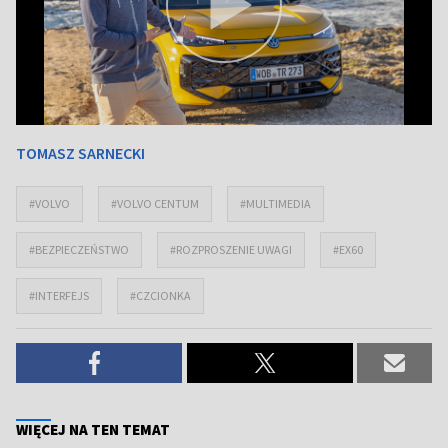
TOMASZ SARNECKI
#VOLVO
#VOLVO CENTUM
#MULTIMEDIA
#BEZPIECZEŃSTWO
#ROZPROSZENIE UWAGI
#EX60
#INTERFEJS
#CZCIONKA
WIĘCEJ NA TEN TEMAT