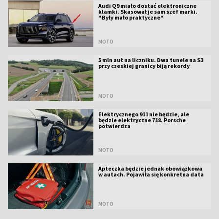
Audi Q9 miało dostać elektroniczne
klamki. Skasował je sam szef marki.
"Były mało praktyczne"
MOTO
5 mln aut na liczniku. Dwa tunele na S3
przy czeskiej granicy biją rekordy
MOTO
Elektrycznego 911 nie będzie, ale
będzie elektryczne 718. Porsche
potwierdza
MOTO
Apteczka będzie jednak obowiązkowa
w autach. Pojawiła się konkretna data
MOTO