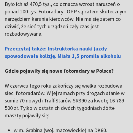
Było ich aż 470,5 tys., co oznacza wzrost naruszeń o
ponad 100 tys. Fotoradary i OPP są zatem skutecznym
narzędziem karania kierowców. Nie ma się zatem co
dziwić, że sieć tych urządzeń cały czas jest
rozbudowywana.
Przeczytaj także: Instruktorka nauki jazdy
spowodowała kolizję. Miała 1,5 promila alkoholu
Gdzie pojawiły się nowe fotoradary w Polsce?
W czerwcu tego roku zakończy się wielka rozbudowa
sieci fotoradarów. W jej ramach przy drogach stanie w
sumie 70 nowych TraffiStarów SR390 za kwotę 16 789
500 zł. Tylko w ostatnich dwóch tygodniach żółte
maszty pojawiły się:
w m. Grabina (woj. mazowieckie) na DK60.