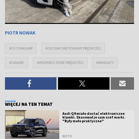
PIOTR NOWAK
#FOTORADARY
#ODCINKOWE POMIARY PRĘDKOŚCI
#CANARD
#PRZEKROCZENIE PRĘDKOŚCI
#MANDATY
WIĘCEJ NA TEN TEMAT
Audi Q9 miało dostać elektroniczne
klamki. Skasował je sam szef marki.
"Były mało praktyczne"
MOTO