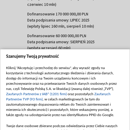
czerwiec 10 mln)
Dofinansowanie 170 000 000,00 PLN
Data podpisania umowy: LIPIEC 2025
(wpłaty lipiec 160 mln, sierpień 10 mln)
Dofinansowanie 60 000 000,00 PLN
Data podpisania umowy: SIERPIEŃ 2025
(wpłata wrzesień 60 mln)
Szanujemy Twoją prywatność
Dofinansowanie 635 783 051,21 PLN
Data podpisania umowy: WRZESIEŃ 2025
Kliknij "Akceptuję i przechodzę do serwisu", aby wyrazić zgody na
(wpłata wrzesień 100 mln, październik 350
korzystanie z technologii automatycznego śledzenia i zbierania danych,
mln, listopad 265 mln)
dostęp do informacji na Twoim urządzeniu końcowym i ich
przechowywanie oraz na przetwarzanie Twoich danych osobowych przez
Dofinansowanie 48 862 000,00 PLN
nas, czyli Telewizję Polską S.A. w likwidacji (zwaną dalej również „TVP”),
Data podpisania umowy: GRUDZIEŃ 2025
Zaufanych Partnerów z IAB* (1201 firm)
oraz pozostałych
Zaufanych
(wpłata grudzień 60,548 mln)
Partnerów TVP (93 firm)
, w celach marketingowych (w tym do
zautomatyzowanego dopasowania reklam do Twoich zainteresowań i
Dofinansowanie 900 000 000,00 PLN
mierzenia ich skuteczności) i pozostałych, które wskazujemy poniżej, a
Data podpisania umowy: LUTY 2026 (wpłata
także zgody na udostępnianie przez nas identyfikatora PPID do Google.
26 lutego 80 mln, 4 marca 370 mln,
8
kwiecień 180 mln, 7 maja 180 mln, 8
Twoje dane osobowe zbierane podczas odwiedzania przez Ciebie naszych