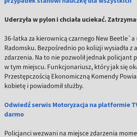
przypadek stanowi nauczkę dla wszystkich
Uderzyła w pylon i chciała uciekać. Zatrzymał 
36-latka za kierownicą czarnego New Beetle`a u
Radomsku. Bezpośrednio po kolizji wysiadła z au
zdarzenia. Na to nie pozwolił jednak policjant 
w tym miejscu. Funkcjonariusz, który jak się ok
Przestępczością Ekonomiczną Komendy Powiato
kobietę i powiadomił służby.
Odwiedź serwis Motoryzacja na platformie T
darmo
Policjanci wezwani na miejsce zdarzenia mome