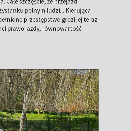
. Całe szczęście, że przejazd
rzystanku pełnym ludzi... Kierująca
łnione przestępstwo grozi jej teraz
raci prawo jazdy, równowartość