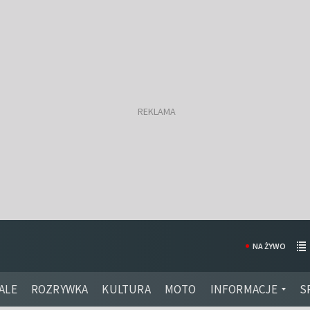
NA ŻYWO
ALE
ROZRYWKA
KULTURA
MOTO
INFORMACJE
S