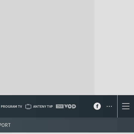
...
PROGRAM TV
ANTENY TVP
PORT