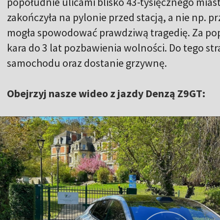
popołudnie ulicami blisko 43-tysięcznego miasta
zakończyła na pylonie przed stacją, a nie np. p
mogła spowodować prawdziwą tragedię. Za pope
kara do 3 lat pozbawienia wolności. Do tego st
samochodu oraz dostanie grzywnę.
Obejrzyj nasze wideo z jazdy Denzą Z9GT: