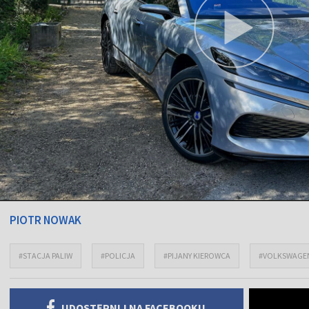
PIOTR NOWAK
#STACJA PALIW
#POLICJA
#PIJANY KIEROWCA
#VOLKSWAGE
UDOSTĘPNIJ NA FACEBOOKU