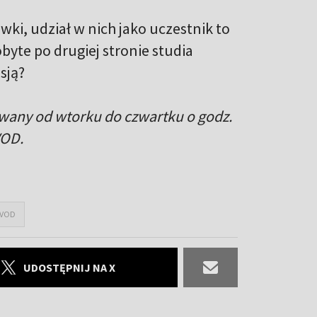
i, udział w nich jako uczestnik to
byte po drugiej stronie studia
sją?
owany od wtorku do czwartku o godz.
VOD.
 VOD
UDOSTĘPNIJ NA X