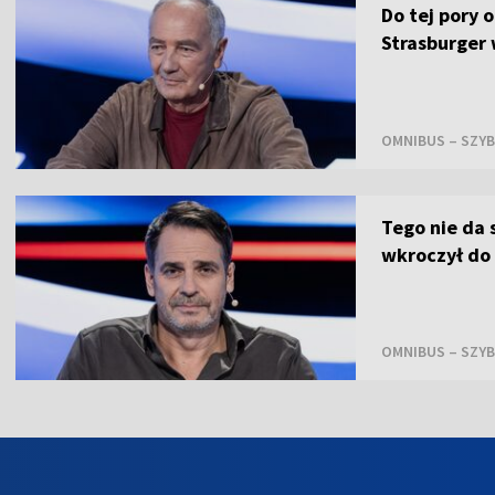
Do tej pory o
Strasburger
OMNIBUS – SZYB
Tego nie da 
wkroczył do
OMNIBUS – SZYB