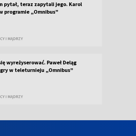
n pytał, teraz zapytali jego. Karol
 w programie „Omnibus”
CY I MĄDRZY
się wyreżyserować. Paweł Deląg
 gry w teleturnieju „Omnibus”
CY I MĄDRZY