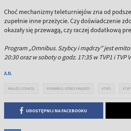
Choć mechanizmy teleturniejów zna od podszewk
zupełnie inne przeżycie. Czy doświadczenie zdo
okazały się przewagą, czy raczej dodatkową pre
Program „Omnibus. Szybcy i mądrzy” jest emit
20:30 oraz w soboty o godz. 17:35 w TVP1 i TVP 
A.N.
#BŁAŻEJ STENCEL
#OMNIBUS. SZYBCY I MĄDRZY
#TVP1
#TVP
UDOSTĘPNIJ NA FACEBOOKU