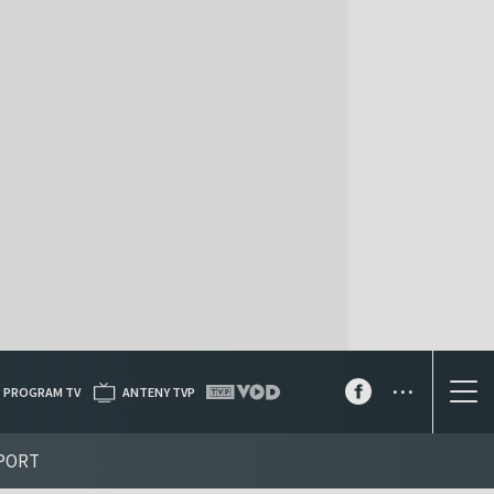
...
PROGRAM TV
ANTENY TVP
PORT