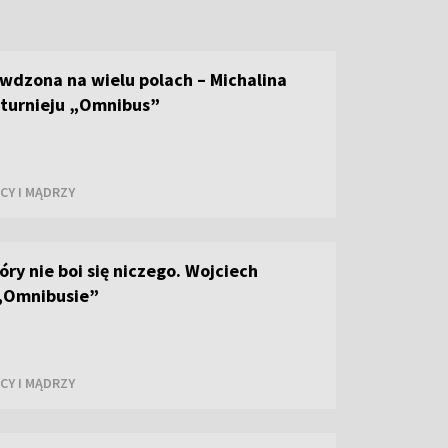
wdzona na wielu polach – Michalina
eturnieju „Omnibus”
CY I MĄDRZY
óry nie boi się niczego. Wojciech
 „Omnibusie”
CY I MĄDRZY