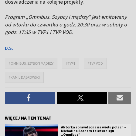
doświadczenia na kolejne projekty.
Program „Omnibus. Szybcy i mądrzy” jest emitowany
od wtorku do czwartku o godz. 20:30 oraz w soboty o
godz. 17:35 w TVP1 i TVP VOD.
D.S.
#OMNIBUS. SZYBCY I MĄDRZY
#TVP1
#TVP VOD
#KAMIL DĄBROWSKI
WIĘCEJ NA TEN TEMAT
Aktorka sprawdzona na wielu polach –
Michalina Sosna w teleturnieju
„Omnibus”