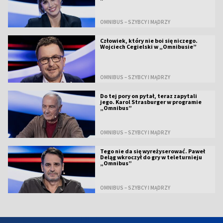
OMNIBUS – SZYBCY I MĄDRZY
Człowiek, który nie boi się niczego.
Wojciech Cegielski w „Omnibusie”
OMNIBUS – SZYBCY I MĄDRZY
Do tej pory on pytał, teraz zapytali
jego. Karol Strasburger w programie
„Omnibus”
OMNIBUS – SZYBCY I MĄDRZY
Tego nie da się wyreżyserować. Paweł
Deląg wkroczył do gry w teleturnieju
„Omnibus”
OMNIBUS – SZYBCY I MĄDRZY