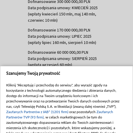
Dofinansowanie 300 000 000,00 PLN
Data podpisania umowy: KWIECIEŃ 2025
(wpłaty kwiecień 150 mln, maj 140 mln,
czerwiec 10 mln)
Dofinansowanie 170 000 000,00 PLN
Data podpisania umowy: LIPIEC 2025
(wpłaty lipiec 160 mln, sierpień 10 mln)
Dofinansowanie 60 000 000,00 PLN
Data podpisania umowy: SIERPIEŃ 2025
(wpłata wrzesień 60 mln)
Szanujemy Twoją prywatność
Dofinansowanie 635 783 051,21 PLN
Data podpisania umowy: WRZESIEŃ 2025
Kliknij "Akceptuję i przechodzę do serwisu", aby wyrazić zgody na
(wpłata wrzesień 100 mln, październik 350
korzystanie z technologii automatycznego śledzenia i zbierania danych,
mln, listopad 265 mln)
dostęp do informacji na Twoim urządzeniu końcowym i ich
przechowywanie oraz na przetwarzanie Twoich danych osobowych przez
Dofinansowanie 48 862 000,00 PLN
nas, czyli Telewizję Polską S.A. w likwidacji (zwaną dalej również „TVP”),
Data podpisania umowy: GRUDZIEŃ 2025
Zaufanych Partnerów z IAB* (1201 firm)
oraz pozostałych
Zaufanych
(wpłata grudzień 60,548 mln)
Partnerów TVP (93 firm)
, w celach marketingowych (w tym do
zautomatyzowanego dopasowania reklam do Twoich zainteresowań i
Dofinansowanie 900 000 000,00 PLN
mierzenia ich skuteczności) i pozostałych, które wskazujemy poniżej, a
Data podpisania umowy: LUTY 2026 (wpłata