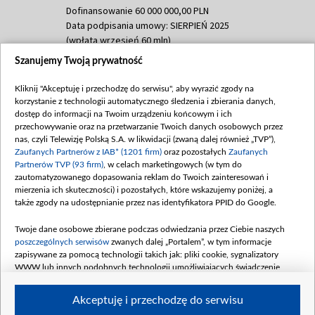
Dofinansowanie 60 000 000,00 PLN
Data podpisania umowy: SIERPIEŃ 2025
(wpłata wrzesień 60 mln)
Szanujemy Twoją prywatność
Dofinansowanie 635 783 051,21 PLN
Data podpisania umowy: WRZESIEŃ 2025
Kliknij "Akceptuję i przechodzę do serwisu", aby wyrazić zgody na
(wpłata wrzesień 100 mln, październik 350
korzystanie z technologii automatycznego śledzenia i zbierania danych,
mln, listopad 265 mln)
dostęp do informacji na Twoim urządzeniu końcowym i ich
przechowywanie oraz na przetwarzanie Twoich danych osobowych przez
Dofinansowanie 48 862 000,00 PLN
nas, czyli Telewizję Polską S.A. w likwidacji (zwaną dalej również „TVP”),
Data podpisania umowy: GRUDZIEŃ 2025
Zaufanych Partnerów z IAB* (1201 firm)
oraz pozostałych
Zaufanych
(wpłata grudzień 60,548 mln)
Partnerów TVP (93 firm)
, w celach marketingowych (w tym do
zautomatyzowanego dopasowania reklam do Twoich zainteresowań i
Dofinansowanie 900 000 000,00 PLN
mierzenia ich skuteczności) i pozostałych, które wskazujemy poniżej, a
Data podpisania umowy: LUTY 2026 (wpłata
także zgody na udostępnianie przez nas identyfikatora PPID do Google.
26 lutego 80 mln, 4 marca 370 mln,
8
kwiecień 180 mln, 7 maja 180 mln, 8
Twoje dane osobowe zbierane podczas odwiedzania przez Ciebie naszych
czerwca 90 mln)
poszczególnych serwisów
zwanych dalej „Portalem”, w tym informacje
zapisywane za pomocą technologii takich jak: pliki cookie, sygnalizatory
Dofinansowanie 250 000 000,00 PLN
WWW lub innych podobnych technologii umożliwiających świadczenie
Data podpisania umowy LIPIEC 2026 (wpłata
dopasowanych i bezpiecznych usług, personalizację treści oraz reklam,
udostępnianie funkcji mediów społecznościowych oraz analizowanie ruchu
4 sierpnia 250 mln
Akceptuję i przechodzę do serwisu
w Internecie.