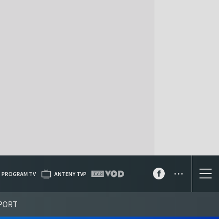
...
PROGRAM TV
ANTENY TVP
PORT