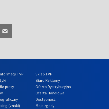
nformacji TVP
Sklep TVP
tyki
Biuro Reklamy
la prasy
Oferta Dystrybucyjna
ów
Oferta Handlowa
tograficzny
Dostępność
sing (znaki)
Moje zgody