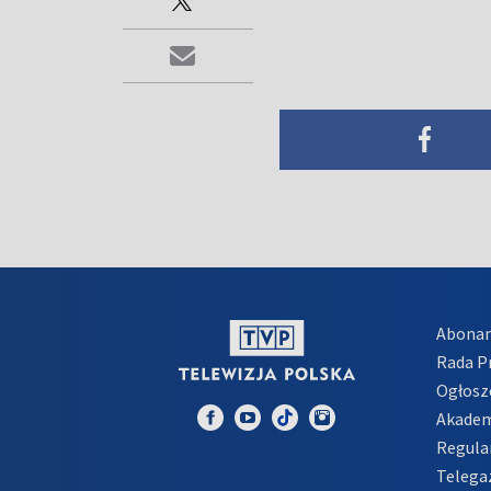
Abona
Rada 
Ogłosz
Akadem
Regula
Telega