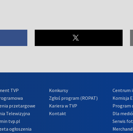
ment TVP
Konkursy
Centrum i
Programowa
Zgłoś program (ROPAT)
Komisja E
enia przetargowe
Kariera w TVP
Program d
ia Telewizyjna
Kontakt
Dla medi
min tvp.pl
Serwis fo
zeta ogłoszenia
Merchandi