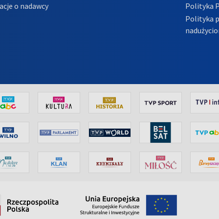
acje o nadawcy
Polityka 
Polityka 
nadużycio