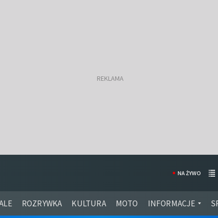
NA ŻYWO
ALE
ROZRYWKA
KULTURA
MOTO
INFORMACJE
S