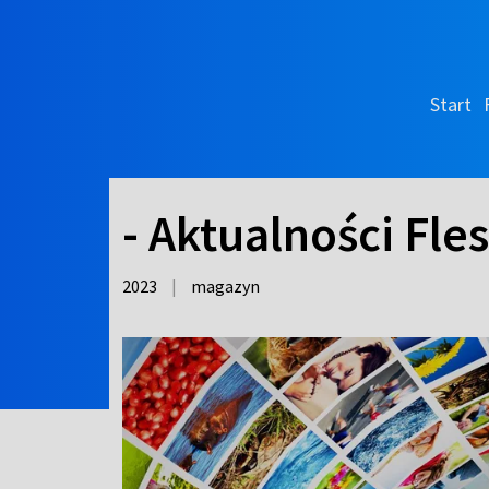
Start
- Aktualności Fle
2023
|
magazyn