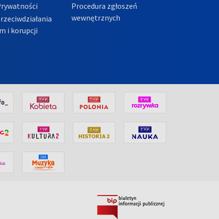
Prywatności
Procedura zgłoszeń
wewnętrznych
przeciwdziałania
m i korupcji