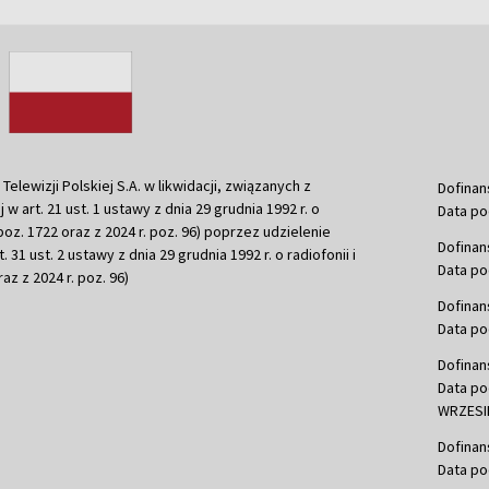
ewizji Polskiej S.A. w likwidacji, związanych z
Dofinan
j w art. 21 ust. 1 ustawy z dnia 29 grudnia 1992 r. o
Data po
r. poz. 1722 oraz z 2024 r. poz. 96) poprzez udzielenie
Dofinan
 31 ust. 2 ustawy z dnia 29 grudnia 1992 r. o radiofonii i
Data po
raz z 2024 r. poz. 96)
Dofinan
Data po
Dofinan
Data po
WRZESIE
Dofinan
Data po