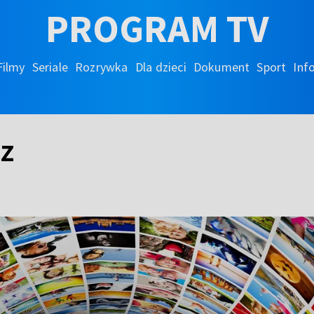
PROGRAM TV
Filmy
Seriale
Rozrywka
Dla dzieci
Dokument
Sport
Inf
sz