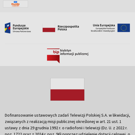
Dofinansowanie ustawowych zadań Telewizji Polskiej S.A. w likwidacji,
związanych z realizacją misji publicznej określonej w art. 21 ust. 1
ustawy z dnia 29 grudnia 1992 r. o radiofonii i telewizji (Dz. U. z 2022 r.
poz. 1722 oraz z 2024 r. poz. 96) poprzez udzielenie dotacji celowej, o