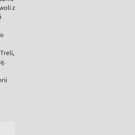
woli z
i
no
Treli,
ę.
a
rii