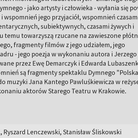
mnego - jako artysty i człowieka - wyłania się po
i wspomnień jego przyjaciół, wspomnień czasam
entarycznych, subiektywnych, czasami żywych i
u temu towarzyszą rzucane na zawieszone płót
ego, fragmenty filmów z jego udziałem, jego
adru - jego poezja w wykonaniu autora i Jerzego 
iewane przez Ewę Demarczyk i Edwarda Lubaszenk
mnień są fragmenty spektaklu Dymnego "Polsk
o muzyki Jana Kantego Pawluśkiewicza w reżyse
konaniu aktorów Starego Teatru w Krakowie.
, Ryszard Lenczewski, Stanisław Śliskowski