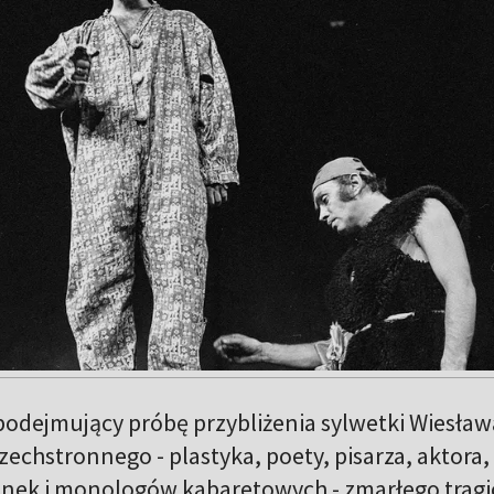
odejmujący próbę przybliżenia sylwetki Wiesław
chstronnego - plastyka, poety, pisarza, aktora,
enek i monologów kabaretowych - zmarłego tragi