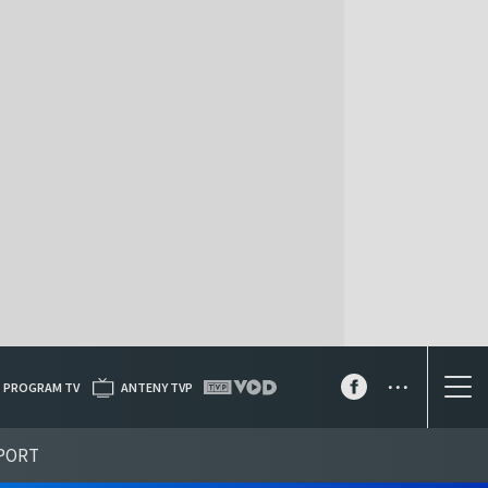
...
PROGRAM TV
ANTENY TVP
PORT