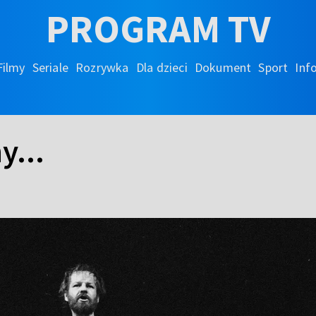
PROGRAM TV
Filmy
Seriale
Rozrywka
Dla dzieci
Dokument
Sport
Inf
y...