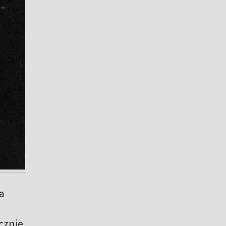
a
cznie