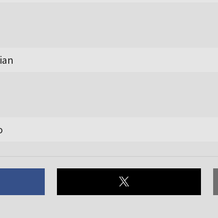
ian
o