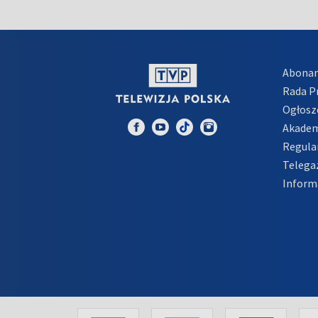
Abona
Rada 
Ogłosz
Akadem
Regula
Telega
Inform