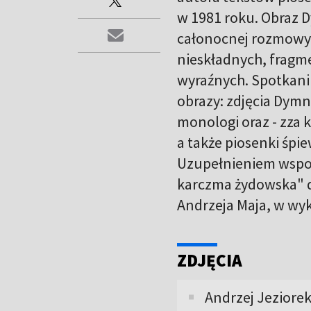
w 1981 roku. Obraz Dy
całonocnej rozmowy 
nieskładnych, fragm
wyraźnych. Spotkani
obrazy: zdjęcia Dymn
monologi oraz - zza k
a także piosenki śp
Uzupełnieniem wspo
karczma żydowska" d
Andrzeja Maja, w wy
ZDJĘCIA
Andrzej Jeziorek