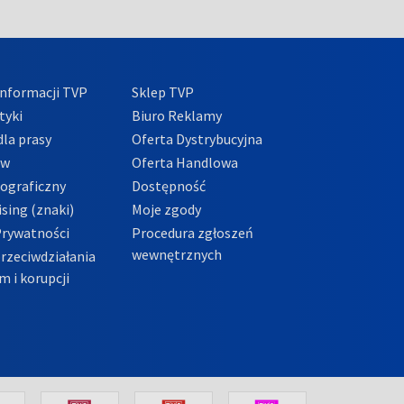
nformacji TVP
Sklep TVP
tyki
Biuro Reklamy
la prasy
Oferta Dystrybucyjna
ów
Oferta Handlowa
tograficzny
Dostępność
sing (znaki)
Moje zgody
Prywatności
Procedura zgłoszeń
wewnętrznych
przeciwdziałania
m i korupcji