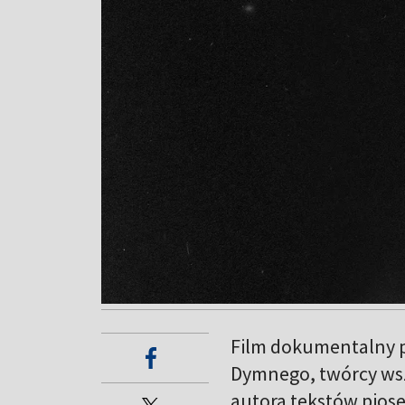
Film dokumentalny p
Dymnego, twórcy wsze
autora tekstów pios