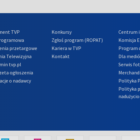
ment TVP
Konkursy
Centrum i
Programowa
Zgłoś program (ROPAT)
Komisja E
enia przetargowe
Kariera w TVP
Program d
ia Telewizyjna
Kontakt
Dla medi
min tvp.pl
Serwis fo
zeta ogłoszenia
Merchandi
acje o nadawcy
Polityka 
Polityka 
nadużycio