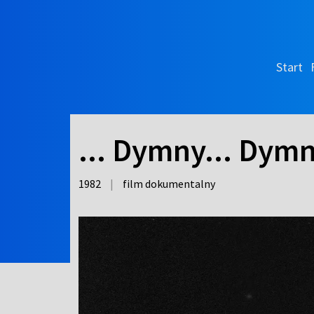
Start
... Dymny... Dymn
1982
|
film dokumentalny