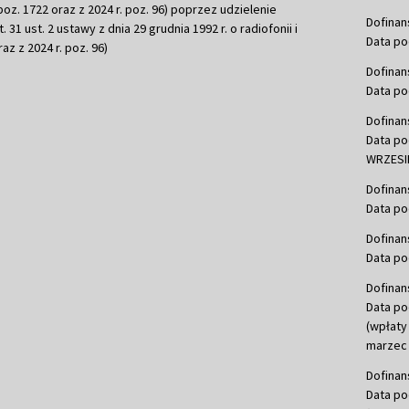
r. poz. 1722 oraz z 2024 r. poz. 96) poprzez udzielenie
Dofinan
 31 ust. 2 ustawy z dnia 29 grudnia 1992 r. o radiofonii i
Data po
raz z 2024 r. poz. 96)
Dofinan
Data po
Dofinan
Data po
WRZESIE
Dofinan
Data po
Dofinan
Data po
Dofinan
Data po
(wpłaty
marzec 
Dofinan
Data po