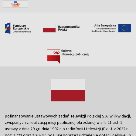
Dofinansowanie ustawowych zadań Telewizji Polskiej S.A. w likwidacji,
związanych z realizacją misji publicznej określonej w art. 21 ust. 1
ustawy z dnia 29 grudnia 1992 r. o radiofonii i telewizji (Dz. U. z 2022 r.
poz. 1722 oraz z 2024 r. poz. 96) poprzez udzielenie dotacji celowej, o