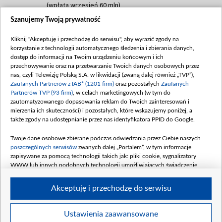
(wpłata wrzesień 60 mln)
Szanujemy Twoją prywatność
Dofinansowanie 635 783 051,21 PLN
Data podpisania umowy: WRZESIEŃ 2025
Kliknij "Akceptuję i przechodzę do serwisu", aby wyrazić zgody na
(wpłata wrzesień 100 mln, październik 350
korzystanie z technologii automatycznego śledzenia i zbierania danych,
mln, listopad 265 mln)
dostęp do informacji na Twoim urządzeniu końcowym i ich
przechowywanie oraz na przetwarzanie Twoich danych osobowych przez
Dofinansowanie 48 862 000,00 PLN
nas, czyli Telewizję Polską S.A. w likwidacji (zwaną dalej również „TVP”),
Data podpisania umowy: GRUDZIEŃ 2025
Zaufanych Partnerów z IAB* (1201 firm)
oraz pozostałych
Zaufanych
(wpłata grudzień 60,548 mln)
Partnerów TVP (93 firm)
, w celach marketingowych (w tym do
zautomatyzowanego dopasowania reklam do Twoich zainteresowań i
Dofinansowanie 900 000 000,00 PLN
mierzenia ich skuteczności) i pozostałych, które wskazujemy poniżej, a
Data podpisania umowy: LUTY 2026 (wpłata
także zgody na udostępnianie przez nas identyfikatora PPID do Google.
26 lutego 80 mln, 4 marca 370 mln,
8
kwiecień 180 mln, 7 maja 180 mln, 8
Twoje dane osobowe zbierane podczas odwiedzania przez Ciebie naszych
czerwca 90 mln)
poszczególnych serwisów
zwanych dalej „Portalem”, w tym informacje
zapisywane za pomocą technologii takich jak: pliki cookie, sygnalizatory
Dofinansowanie 250 000 000,00 PLN
WWW lub innych podobnych technologii umożliwiających świadczenie
Data podpisania umowy LIPIEC 2026 (wpłata
dopasowanych i bezpiecznych usług, personalizację treści oraz reklam,
udostępnianie funkcji mediów społecznościowych oraz analizowanie ruchu
4 sierpnia 250 mln
Akceptuję i przechodzę do serwisu
w Internecie.
Twoje dane osobowe zbierane podczas odwiedzania przez Ciebie
Ustawienia zaawansowane
poszczególnych serwisów
na Portalu, takie jak adresy IP, identyfikatory