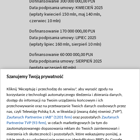
Dofinansowanie 300 000 000,00 PLN
Data podpisania umowy: KWIECIEŃ 2025
(wpłaty kwiecień 150 mln, maj 140 mln,
czerwiec 10 mln)
Dofinansowanie 170 000 000,00 PLN
Data podpisania umowy: LIPIEC 2025
(wpłaty lipiec 160 mln, sierpień 10 mln)
Dofinansowanie 60 000 000,00 PLN
Data podpisania umowy: SIERPIEŃ 2025
(wpłata wrzesień 60 mln)
Szanujemy Twoją prywatność
Dofinansowanie 635 783 051,21 PLN
Data podpisania umowy: WRZESIEŃ 2025
Kliknij "Akceptuję i przechodzę do serwisu", aby wyrazić zgody na
(wpłata wrzesień 100 mln, październik 350
korzystanie z technologii automatycznego śledzenia i zbierania danych,
mln, listopad 265 mln)
dostęp do informacji na Twoim urządzeniu końcowym i ich
przechowywanie oraz na przetwarzanie Twoich danych osobowych przez
Dofinansowanie 48 862 000,00 PLN
nas, czyli Telewizję Polską S.A. w likwidacji (zwaną dalej również „TVP”),
Data podpisania umowy: GRUDZIEŃ 2025
Zaufanych Partnerów z IAB* (1201 firm)
oraz pozostałych
Zaufanych
(wpłata grudzień 60,548 mln)
Partnerów TVP (93 firm)
, w celach marketingowych (w tym do
zautomatyzowanego dopasowania reklam do Twoich zainteresowań i
Dofinansowanie 900 000 000,00 PLN
mierzenia ich skuteczności) i pozostałych, które wskazujemy poniżej, a
Data podpisania umowy: LUTY 2026 (wpłata
także zgody na udostępnianie przez nas identyfikatora PPID do Google.