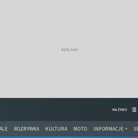
NA ŻYWO
ALE
ROZRYWKA
KULTURA
MOTO
INFORMACJE
S