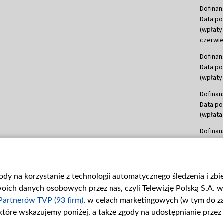
Dofinan
Data po
(wpłaty
czerwie
Dofinan
Data po
(wpłaty 
Dofinan
Data po
(wpłata
Dofinan
Data po
(wpłata
mln, lis
gody na korzystanie z technologii automatycznego śledzenia i zb
Dofinan
ch danych osobowych przez nas, czyli Telewizję Polską S.A. w 
Data po
(wpłata
Partnerów TVP (93 firm)
, w celach marketingowych (w tym do 
 które wskazujemy poniżej, a także zgody na udostępnianie przez
Dofinan