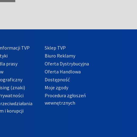
nformacji TVP
Sklep TVP
tyki
Biuro Reklamy
la prasy
Oferta Dystrybucyjna
ów
Oferta Handlowa
tograficzny
Dostępność
sing (znaki)
Moje zgody
Prywatności
Procedura zgłoszeń
wewnętrznych
przeciwdziałania
m i korupcji