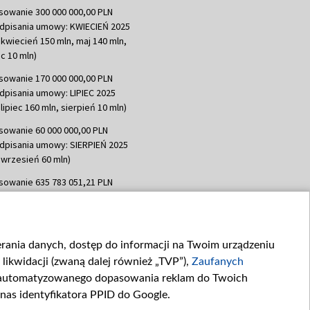
sowanie 300 000 000,00 PLN
dpisania umowy: KWIECIEŃ 2025
 kwiecień 150 mln, maj 140 mln,
c 10 mln)
sowanie 170 000 000,00 PLN
dpisania umowy: LIPIEC 2025
lipiec 160 mln, sierpień 10 mln)
sowanie 60 000 000,00 PLN
dpisania umowy: SIERPIEŃ 2025
 wrzesień 60 mln)
sowanie 635 783 051,21 PLN
dpisania umowy: WRZESIEŃ 2025
 wrzesień 100 mln, październik 350
topad 265 mln)
ierania danych, dostęp do informacji na Twoim urządzeniu
sowanie 48 862 000,00 PLN
likwidacji (zwaną dalej również „TVP”),
Zaufanych
dpisania umowy: GRUDZIEŃ 2025
 grudzień 60,548 mln)
zautomatyzowanego dopasowania reklam do Twoich
 nas identyfikatora PPID do Google.
sowanie 900 000 000,00 PLN