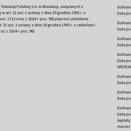
ewizji Polskiej S.A. w likwidacji, związanych z
Dofinan
j w art. 21 ust. 1 ustawy z dnia 29 grudnia 1992 r. o
Data po
r. poz. 1722 oraz z 2024 r. poz. 96) poprzez udzielenie
Dofinan
 31 ust. 2 ustawy z dnia 29 grudnia 1992 r. o radiofonii i
Data po
raz z 2024 r. poz. 96)
Dofinan
Data po
Dofinan
Data po
WRZESIE
Dofinan
Data po
Dofinan
Data po
Dofinan
Data po
(wpłaty
marzec 