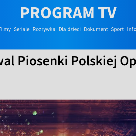
PROGRAM TV
Filmy
Seriale
Rozrywka
Dla dzieci
Dokument
Sport
Inf
al Piosenki Polskiej Op