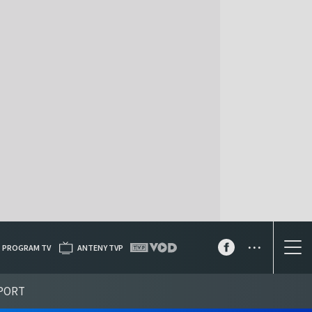
...
PROGRAM TV
ANTENY TVP
PORT