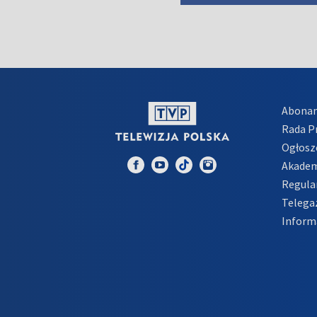
Abona
Rada 
Ogłosz
Akadem
Regula
Telega
Inform