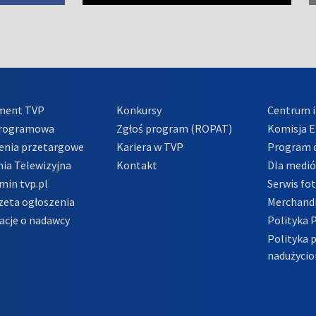
ment TVP
Konkursy
Centrum i
Programowa
Zgłoś program (ROPAT)
Komisja E
enia przetargowe
Kariera w TVP
Program d
ia Telewizyjna
Kontakt
Dla medi
min tvp.pl
Serwis fo
zeta ogłoszenia
Merchandi
acje o nadawcy
Polityka 
Polityka 
nadużycio